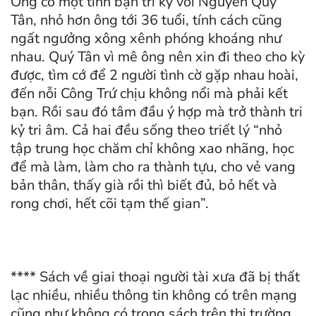
Ông có một tình bạn tri kỷ với Nguyễn Quý
Tân, nhỏ hơn ông tới 36 tuổi, tính cách cũng
ngất ngưởng xông xênh phóng khoáng như
nhau. Quý Tân vì mê ông nên xin đi theo cho kỳ
được, tìm cớ để 2 người tình cờ gặp nhau hoài,
đến nỗi Công Trứ chịu không nổi mà phải kết
bạn. Rồi sau đó tâm đầu ý hợp mà trở thành tri
kỷ tri âm. Cả hai đều sống theo triết lý “nhỏ
tập trung học chăm chỉ không xao nhãng, học
để mà làm, làm cho ra thành tựu, cho vẻ vang
bản thân, thấy già rồi thì biết đủ, bỏ hết và
rong chơi, hết cõi tạm thế gian”.
**** Sách về giai thoại người tài xưa đã bị thất
lạc nhiều, nhiều thông tin không có trên mạng
cũng như không có trong sách trên thị trường,