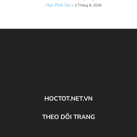
Học Phải Vui
-
2 Tháng 8, 2026
HOCTOT.NET.VN
THEO DÕI TRANG