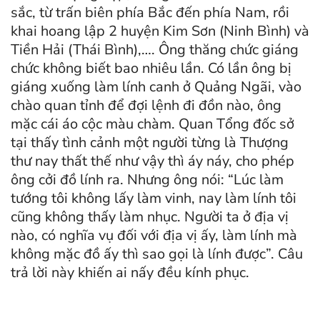
sắc, từ trấn biên phía Bắc đến phía Nam, rồi
khai hoang lập 2 huyện Kim Sơn (Ninh Bình) và
Tiền Hải (Thái Bình),…. Ông thăng chức giáng
chức không biết bao nhiêu lần. Có lần ông bị
giáng xuống làm lính canh ở Quảng Ngãi, vào
chào quan tỉnh để đợi lệnh đi đồn nào, ông
mặc cái áo cộc màu chàm. Quan Tổng đốc sở
tại thấy tình cảnh một người từng là Thượng
thư nay thất thế như vậy thì áy náy, cho phép
ông cởi đồ lính ra. Nhưng ông nói: “Lúc làm
tướng tôi không lấy làm vinh, nay làm lính tôi
cũng không thấy làm nhục. Người ta ở địa vị
nào, có nghĩa vụ đối với địa vị ấy, làm lính mà
không mặc đồ ấy thì sao gọi là lính được”. Câu
trả lời này khiến ai nấy đều kính phục.