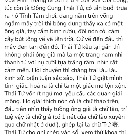
Vua Minh Mạng là con thứ 4 của vua Gia Long,
lúc còn là Đông Cung Thái Tử, có lần buổi trưa
ra hồ Tĩnh Tâm chơi, đang nằm trên võng
ngắm mây trời thì bỗng dưng thấy xa có một
ông già, tay cầm bình rượu, đội nón cỏ, cầm
cây bút lông vẽ vẽ lên trời. Cứ vẽ đến đâu thì
mây đen tan đến đó. Thái Tử kêu lại gần thì
không phải ông già mà là một trang nam nhi
thanh tú với nụ cười tựa trăng rằm, nhìn rất
cảm mến. Hỏi chuyện thì chàng trai làu làu
kinh sử, biện luận sắc sảo, Thái Tử giật mình
tỉnh giấc, hoá ra là chỉ là một giấc mơ lộn xộn.
Thái Tử vốn ít ngủ mơ, yêu cầu các quan giải
mộng. Họ giải thích nón cỏ là chữ thảo trên,
đầu tiên nhìn thấy tưởng ông già là chữ lão, trí
tuệ vậy là chữ giả (có 1 nét của chữ lão xuyên
qua chữ nhật ở dưới), ghép lại là chữ Trứ 著.
Thái Tử cho ghi chép vào sổ, xem thử khoa thi