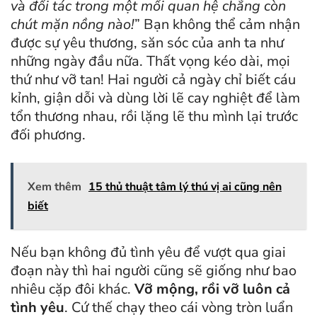
và đối tác trong một mối quan hệ chẳng còn
chút mặn nồng nào!
” Bạn không thể cảm nhận
được sự yêu thương, săn sóc của anh ta như
những ngày đầu nữa. Thất vọng kéo dài, mọi
thứ như vỡ tan! Hai người cả ngày chỉ biết cáu
kỉnh, giận dỗi và dùng lời lẽ cay nghiệt để làm
tổn thương nhau, rồi lặng lẽ thu mình lại trước
đối phương.
Xem thêm
15 thủ thuật tâm lý thú vị ai cũng nên
biết
Nếu bạn không đủ tình yêu để vượt qua giai
đoạn này thì hai người cũng sẽ giống như bao
nhiêu cặp đôi khác.
Vỡ mộng, rồi vỡ luôn cả
tình yêu
. Cứ thế chạy theo cái vòng tròn luẩn