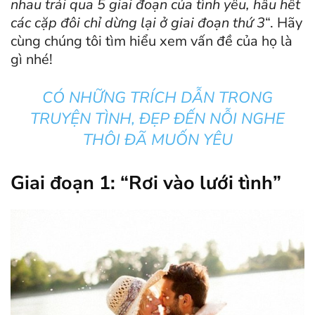
nhau trải qua 5 giai đoạn của tình yêu, hầu hết
các cặp đôi chỉ dừng lại ở giai đoạn thứ 3
“. Hãy
cùng chúng tôi tìm hiểu xem vấn đề của họ là
gì nhé!
CÓ NHỮNG TRÍCH DẪN TRONG
TRUYỆN TÌNH, ĐẸP ĐẾN NỖI NGHE
THÔI ĐÃ MUỐN YÊU
Giai đoạn 1: “Rơi vào lưới tình”