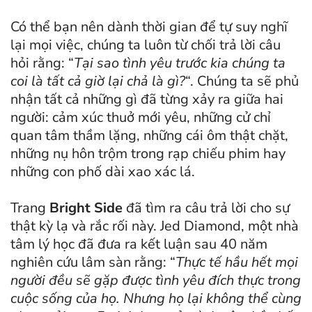
Có thể bạn nên dành thời gian để tự suy nghĩ
lại mọi việc, chúng ta luôn từ chối trả lời câu
hỏi rằng: “
Tại sao tình yêu trước kia chúng ta
coi là tất cả giờ lại chả là gì?
“. Chúng ta sẽ phủ
nhận tất cả những gì đã từng xảy ra giữa hai
người: cảm xúc thuở mới yêu, những cử chỉ
quan tâm thầm lặng, những cái ôm thật chặt,
những nụ hôn trộm trong rạp chiếu phim hay
những con phố dài xao xác lá.
Trang
Bright Side
đã tìm ra câu trả lời cho sự
thật kỳ lạ và rắc rối này. Jed Diamond, một nhà
tâm lý học đã đưa ra kết luận sau 40 năm
nghiên cứu lâm sàn rằng: “
Thực tế hầu hết mọi
người đều sẽ gặp được tình yêu đích thực trong
cuộc sống của họ. Nhưng họ lại không thể cùng