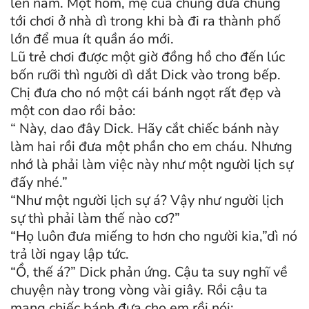
lên năm. Một hôm, mẹ của chúng đưa chúng
tới chơi ở nhà dì trong khi bà đi ra thành phố
lớn để mua ít quần áo mới.
Lũ trẻ chơi được một giờ đồng hồ cho đến lúc
bốn rưỡi thì người dì dắt Dick vào trong bếp.
Chị đưa cho nó một cái bánh ngọt rất đẹp và
một con dao rồi bảo:
“ Này, dao đây Dick. Hãy cắt chiếc bánh này
làm hai rồi đưa một phần cho em cháu. Nhưng
nhớ là phải làm việc này như một người lịch sự
đấy nhé.”
“Như một người lịch sự á? Vậy như người lịch
sự thì phải làm thế nào cơ?”
“Họ luôn đưa miếng to hơn cho người kia,”dì nó
trả lời ngay lập tức.
“Ồ, thế á?” Dick phản ứng. Cậu ta suy nghĩ về
chuyện này trong vòng vài giây. Rồi cậu ta
mang chiếc bánh đưa cho em rồi nói: