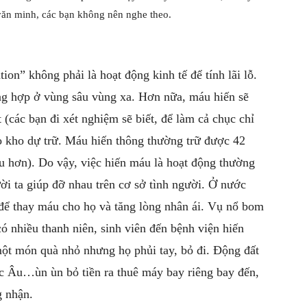
văn minh, các bạn không nên nghe theo.
n” không phải là hoạt động kinh tế để tính lãi lỗ.
ng hợp ở vùng sâu vùng xa. Hơn nữa, máu hiến sẽ
 (các bạn đi xét nghiệm sẽ biết, để làm cả chục chỉ
vào kho dự trữ. Máu hiến thông thường trữ được 42
lâu hơn). Do vậy, việc hiến máu là hoạt động thường
ời ta giúp đỡ nhau trên cơ sở tình người. Ở nước
n để thay máu cho họ và tăng lòng nhân ái. Vụ nổ bom
 nhiều thanh niên, sinh viên đến bệnh viện hiến
một món quà nhỏ nhưng họ phủi tay, bỏ đi. Động đất
c Âu…ùn ùn bỏ tiền ra thuê máy bay riêng bay đến,
g nhận.