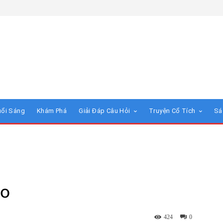
uổi Sáng
Khám Phá
Giải Đáp Câu Hỏi
Truyện Cổ Tích
Sá
èo
424
0