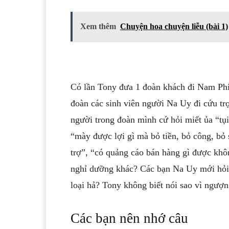
Xem thêm
Chuyện hoa chuyện liễu (bài 1)
Có lần Tony đưa 1 đoàn khách đi Nam Phi 
đoàn các sinh viên người Na Uy đi cứu trợ
người trong đoàn mình cứ hỏi miết ủa “tụi
“mày được lợi gì mà bỏ tiền, bỏ công, bỏ
trợ”, “có quảng cáo bán hàng gì được kh
nghỉ dưỡng khác? Các bạn Na Uy mới hỏi 
loại hả? Tony không biết nói sao vì ngượn
Các bạn nên nhớ câu