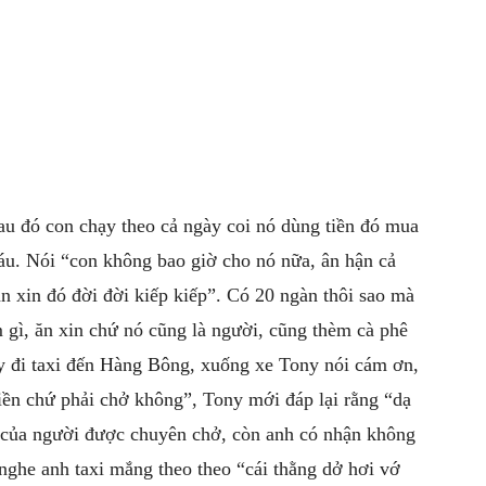
au đó con chạy theo cả ngày coi nó dùng tiền đó mua
máu. Nói “con không bao giờ cho nó nữa, ân hận cả
n xin đó đời đời kiếp kiếp”. Có 20 ngàn thôi sao mà
m gì, ăn xin chứ nó cũng là người, cũng thèm cà phê
đi taxi đến Hàng Bông, xuống xe Tony nói cám ơn,
 tiền chứ phải chở không”, Tony mới đáp lại rằng “dạ
sự của người được chuyên chở, còn anh có nhận không
nghe anh taxi mắng theo theo “cái thằng dở hơi vớ