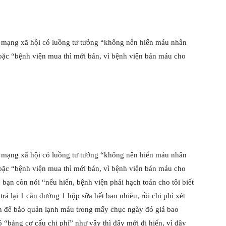
n mạng xã hội có luồng tư tưởng “không nên hiến máu nhân
oặc “bệnh viện mua thì mới bán, vì bệnh viện bán máu cho
n mạng xã hội có luồng tư tưởng “không nên hiến máu nhân
oặc “bệnh viện mua thì mới bán, vì bệnh viện bán máu cho
 bạn còn nói “nếu hiến, bệnh viện phải hạch toán cho tôi biết
trả lại 1 cân đường 1 hộp sữa hết bao nhiêu, rồi chi phí xét
iện để bảo quản lạnh máu trong mấy chục ngày đó giá bao
có “bảng cơ cấu chi phí” như vậy thì đây mới đi hiến, vì đây