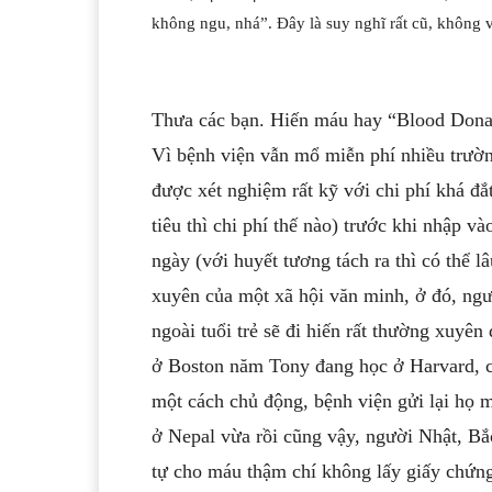
không ngu, nhá”. Đây là suy nghĩ rất cũ, không 
Thưa các bạn. Hiến máu hay “Blood Donatio
Vì bệnh viện vẫn mổ miễn phí nhiều trườ
được xét nghiệm rất kỹ với chi phí khá đắt
tiêu thì chi phí thế nào) trước khi nhập 
ngày (với huyết tương tách ra thì có thể 
xuyên của một xã hội văn minh, ở đó, ngư
ngoài tuổi trẻ sẽ đi hiến rất thường xuyê
ở Boston năm Tony đang học ở Harvard, có
một cách chủ động, bệnh viện gửi lại họ 
ở Nepal vừa rồi cũng vậy, người Nhật, Bắ
tự cho máu thậm chí không lấy giấy chứn