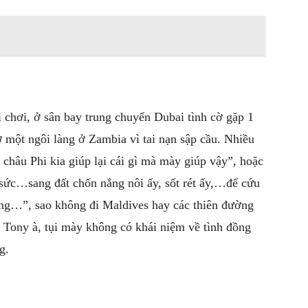
chơi, ở sân bay trung chuyển Dubai tình cờ gặp 1
 một ngôi làng ở Zambia vì tai nạn sập cầu. Nhiều
 châu Phi kia giúp lại cái gì mà mày giúp vậy”, hoặc
 sức…sang đất chốn nắng nôi ấy, sốt rét ấy,…để cứu
ông…”, sao không đi Maldives hay các thiên đường
Tony à, tụi mày không có khái niệm về tình đồng
g.