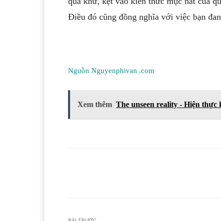
quá khứ, kẹt vào kiến thức mục nát của qu
Điều đó cũng đồng nghĩa với việc bạn đan
Nguồn Nguyenphivan .com
Xem thêm
The unseen reality - Hiện thực
Facebook
T
Share
BÀI TRƯỚC