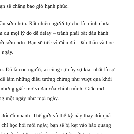
ạn sẽ chẳng bao giờ hạnh phúc.
đầu sớm hơn. Rất nhiều người tự cho là mình chưa
tìm đủ mọi lý do để delay – tránh phải bắt đầu hành
ới sớm hơn. Bạn sẽ tiếc vì điều đó. Dấn thân và học
i ngày.
 Đã là con người, ai cũng sợ này sợ kia, nhất là sợ
m để làm những điều tưởng chừng như vượt qua khỏi
c những giấc mơ vĩ đại của chính mình. Giấc mơ
ống một ngày như mọi ngày.
đổi đủ nhanh. Thế giới và thế kỷ này thay đổi quá
chỉ học hỏi mỗi ngày, bạn sẽ bị kẹt vào hào quang