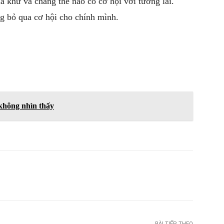
á khứ và chẳng thể nào có cơ hội với tương lai.
g bỏ qua cơ hội cho chính mình.
 không nhìn thấy
witter
Pinterest
WhatsApp
Telegram
BÀI TIẾP THEO