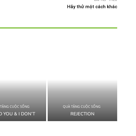
Hãy thử một cách khác
 TẶNG CUỘC SỐNG
QUÀ TẶNG CUỘC SỐNG
D YOU & I DON’T
REJECTION