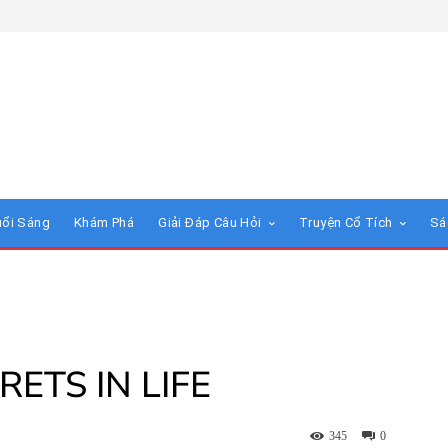
uổi Sáng
Khám Phá
Giải Đáp Câu Hỏi
Truyện Cổ Tích
Sá
ETS IN LIFE
345
0