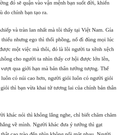
ường đó sẽ quận vào vận mệnh bạn suốt đời, khiến
ù do chính bạn tạo ra.
hiếp và tràn lan nhất mà tôi thấy tại Việt Nam. Gía
ng thiếu nhưng ego thì thổi phồng, nổ đì đùng mọi lúc
được một việc mà thôi, đó là lôi người ta xềnh xệch
 không cho người ta nhìn thấy cơ hội được lớn lên,
 vượt qua giới hạn mà bản thân tưởng tượng. Thế
 luôn có núi cao hơn, người giỏi luôn có người giỏi
iỏi thì bạn vừa khai tử tương lai của chính bản thân
i khác nói thì không lắng nghe, chỉ biết chăm chăm
thắng về mình. Người khác đưa ý tưởng thì gạt
o thật cao trào đến nhìn không nổi mặt nhau. Người