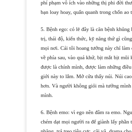
phí phạm vô ích vào những thị phi đời th
bạn loay hoay, quẩn quanh trong chốn ao t
5. Bệnh ego: có lẽ đây là căn bệnh khủng k
trị, thái độ, kiến thức, kỹ năng thứ gì cũ
mọi nơi. Cái tôi hoang tưởng này chỉ làm 
về phía sau, vào quá khứ, bịt mắt bịt mũi
được là chính mình, được làm những điều
giới này to lắm. Mở cửa thấy núi. Núi cao
hơn. Và người không giỏi mà tưởng mình g
mình.
6. Bệnh emo: vì ego nên đâm ra emo. Ngườ
chém dạt mọi người ra để giành lấy phần 
phăng, trả treo tiêu cực, cãi vã, drama ch