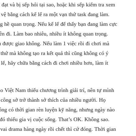
 đạt và bị sếp hỏi tại sao, hoặc khi sếp kiểm tra xem
 vệ bằng cách kể lể ra một vạn thứ task đang làm.
 hề quan trọng. Nếu kể lể để thấy bạn đang làm cực
uên đi. Làm bao nhiêu, nhiều ít không quan trọng.
êu được giao không. Nếu làm 1 việc rồi đi chơi mà
thứ mà không tạo ra kết quả thì cũng không có ý
 lể, hãy chữa bằng cách đi chơi nhiều hơn, làm ít
o Việt Nam thiếu chương trình giải trí, nên tự mình
ại công sở trở thành sở thích của nhiều người. Họ
hông có thời gian rèn luyện kỹ năng, nhưng ngày nào
đó thiếu gia vị cuộc sống. That’s OK. Không sao.
 vai drama hàng ngày rồi chết thì cứ đóng. Thời gian