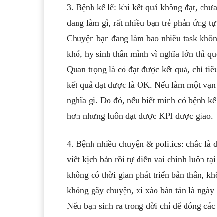
3. Bệnh kể lể: khi kết quả không đạt, chưa
đang làm gì, rất nhiều bạn trẻ phản ứng tự
Chuyện bạn đang làm bao nhiêu task không
khổ, hy sinh thân mình vì nghĩa lớn thì q
Quan trọng là có đạt được kết quả, chỉ ti
kết quả đạt được là OK. Nếu làm một vạn 
nghĩa gì. Do đó, nếu biết mình có bệnh kể
hơn nhưng luôn đạt được KPI được giao.
4. Bệnh nhiều chuyện & politics: chắc là d
viết kịch bản rồi tự diễn vai chính luôn t
không có thời gian phát triển bản thân, k
không gây chuyện, xì xào bàn tán là ngày 
Nếu bạn sinh ra trong đời chỉ để đóng các