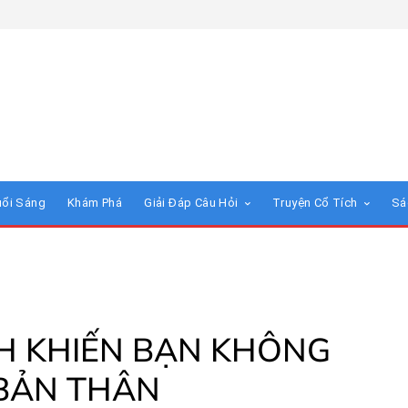
uổi Sáng
Khám Phá
Giải Đáp Câu Hỏi
Truyện Cổ Tích
Sá
H KHIẾN BẠN KHÔNG
 BẢN THÂN