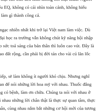
ếu EQ, không có cái nhìn toàn cảnh, không hiểu
 làm gì thành công cả.
ngạc nhiên nhất khi trở lại Việt nam làm việc. Dù
 đại học ra trường vẫn không chút kỹ năng hội nhập
o sức toả sáng của bản thân thì luôn cao vút. Đây là
ao đất rộng, cần phải bị đời tán cho vài cú lăn lốc
 tiếp, sẽ làm không ít người khó chịu. Nhưng nghĩ
ian để nói những lời hoa mỹ với nhau. Thuốc đắng
ng có bệnh, làm ơn chữa. Chúng ta nói với nhau ở
 nhau những lời chân thật là thực sự quan tâm, thực
hân, cùng nhau nắm bắt những cơ hội mới của tương