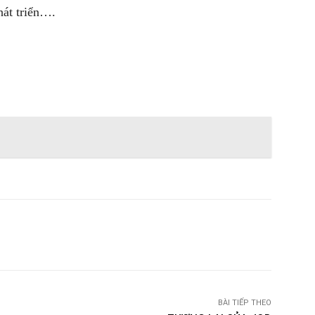
hát triển….
witter
Pinterest
WhatsApp
Telegram
BÀI TIẾP THEO