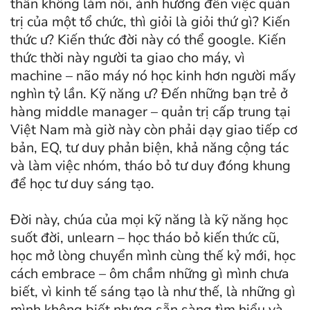
thân không làm nổi, ảnh hưởng đến việc quản
trị của một tổ chức, thì giỏi là giỏi thứ gì? Kiến
thức ư? Kiến thức đời này có thể google. Kiến
thức thời này người ta giao cho máy, vì
machine – não máy nó học kinh hơn người mấy
nghìn tỷ lần. Kỹ năng ư? Đến những bạn trẻ ở
hàng middle manager – quản trị cấp trung tại
Việt Nam mà giờ này còn phải dạy giao tiếp cơ
bản, EQ, tư duy phản biện, khả năng cộng tác
và làm việc nhóm, tháo bỏ tư duy đóng khung
để học tư duy sáng tạo.
Đời này, chúa của mọi kỹ năng là kỹ năng học
suốt đời, unlearn – học tháo bỏ kiến thức cũ,
học mở lòng chuyển mình cùng thế kỷ mới, học
cách embrace – ôm chầm những gì mình chưa
biết, vì kinh tế sáng tạo là như thế, là những gì
mình không biết nhưng sẵn sàng tìm hiểu và