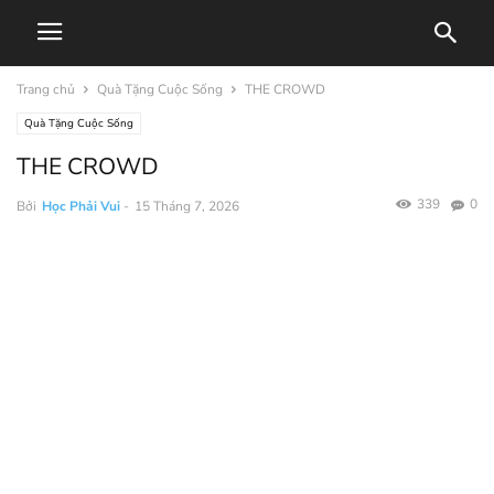
Trang chủ
Quà Tặng Cuộc Sống
THE CROWD
Quà Tặng Cuộc Sống
THE CROWD
339
0
Bởi
Học Phải Vui
-
15 Tháng 7, 2026