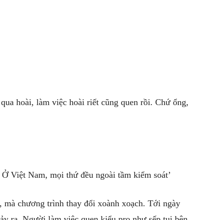
 qua hoài, làm việc hoài riết cũng quen rồi. Chứ ổng,
 – Ở Việt Nam, mọi thứ đều ngoài tầm kiểm soát’
, mà chương trình thay đổi xoành xoạch. Tới ngày
xảy ra. Người làm việc quen kiểu pro như sếp tui bên