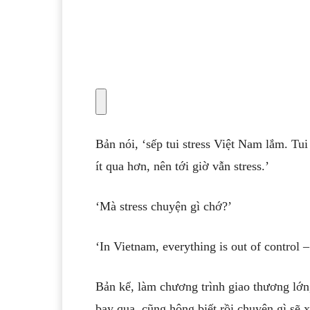
Bản nói, ‘sếp tui stress Việt Nam lắm. Tui
ít qua hơn, nên tới giờ vẫn stress.’
‘Mà stress chuyện gì chớ?’
‘In Vietnam, everything is out of control
Bản kể, làm chương trình giao thương lớn
bay qua, cũng hông biết rồi chuyện gì sẽ 