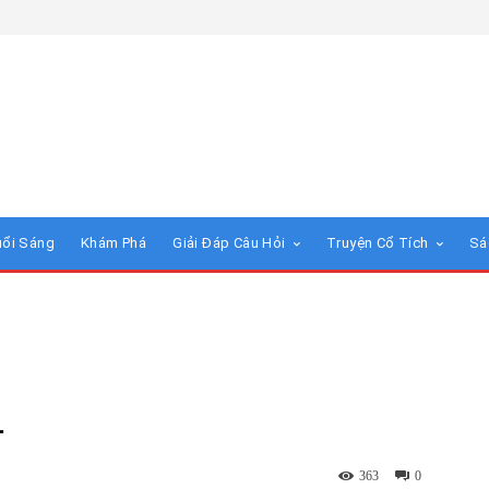
uổi Sáng
Khám Phá
Giải Đáp Câu Hỏi
Truyện Cổ Tích
Sá
L
363
0