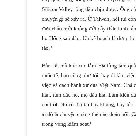
Silicon Valley, ổng đâu chịu được. Ổng cứ 
chuyện gì sẽ xảy ra. Ở Taiwan, hỏi tui cò
đưa chân mới không đứt dây thần kinh bìn
lo. Hổng sao đâu. Ủa kế hoạch là đừng lo
tác?’
Bản kể, mà bức xúc lắm. Đã từng làm quả
quốc tế, bạn cũng như tôi, bay đi làm việ
việc và cách hành xử của Việt Nam. Chả c
hạn, túm đầu nọ, mọ đầu kia. Làm kiểu đủ t
control. Nó có tồn tại hay không, hay lú
ai đó là chuyện chẳng thể nào đoán nổi. Cả
trong vòng kiểm soát?