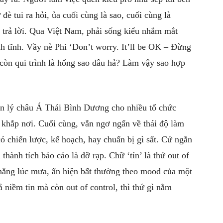
đè tui ra hỏi, ủa cuối cùng là sao, cuối cùng là
n trả lời. Qua Việt Nam, phải sống kiểu nhắm mắt
h tĩnh. Vầy nè Phi ‘Don’t worry. It’ll be OK – Đừng
 còn qui trình là hổng sao đâu hả? Làm vậy sao hợp
n lý châu Á Thái Bình Dương cho nhiều tổ chức
c khắp nơi. Cuối cùng, vẫn ngơ ngẩn về thái độ làm
ó chiến lược, kế hoạch, hay chuẩn bị gì sất. Cứ ngắn
hành tích báo cáo là dỡ rạp. Chữ ‘tín’ là thứ out of
c nắng lúc mưa, ẩn hiện bất thường theo mood của một
 niềm tin mà còn out of control, thì thứ gì nằm