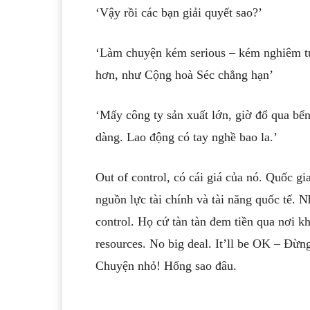
‘Vậy rồi các bạn giải quyết sao?’
‘Làm chuyện kém serious – kém nghiêm tú
hơn, như Cộng hoà Séc chẳng hạn’
‘Mấy công ty sản xuất lớn, giờ đổ qua bển
dàng. Lao động có tay nghề bao la.’
Out of control, có cái giá của nó. Quốc gi
nguồn lực tài chính và tài năng quốc tế. Nh
control. Họ cứ tàn tàn đem tiền qua nơi k
resources. No big deal. It’ll be OK – Đừn
Chuyện nhỏ! Hổng sao đâu.