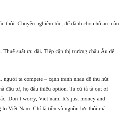
c thôi. Chuyện nghiêm túc, để dành cho chỗ an toàn
. Thuế suất ưu đãi. Tiếp cận thị trường châu Âu dễ
a, người ta compete – cạnh tranh nhau để thu hút
à đầu tư, họ đâu thiếu option. Ta cứ tà tà out of
hác. Don’t worry, Viet nam. It’s just money and
g lo Việt Nam. Chỉ là tiền và nguồn lực thôi mà.