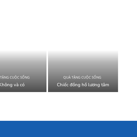
 TẶNG CUỘC SỐNG
QUÀ TẶNG CUỘC SỐNG
Không và có
Chiếc đồng hồ lương tâm