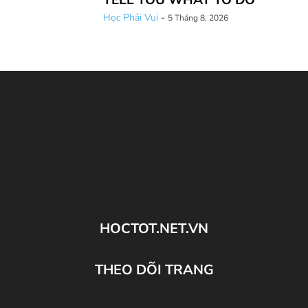
TELL YOU WHAT TO DO
Học Phải Vui
-
5 Tháng 8, 2026
HOCTOT.NET.VN
THEO DÕI TRANG