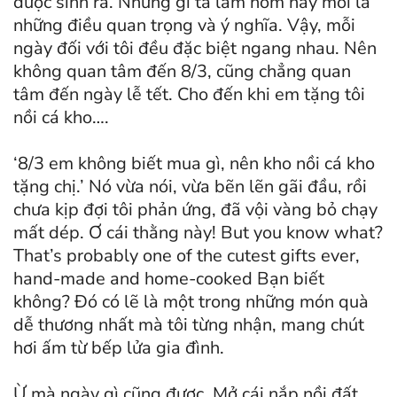
được sinh ra. Những gì ta làm hôm nay mới là
những điều quan trọng và ý nghĩa. Vậy, mỗi
ngày đối với tôi đều đặc biệt ngang nhau. Nên
không quan tâm đến 8/3, cũng chẳng quan
tâm đến ngày lễ tết. Cho đến khi em tặng tôi
nồi cá kho….
‘8/3 em không biết mua gì, nên kho nồi cá kho
tặng chị.’ Nó vừa nói, vừa bẽn lẽn gãi đầu, rồi
chưa kịp đợi tôi phản ứng, đã vội vàng bỏ chạy
mất dép. Ơ cái thằng này! But you know what?
That’s probably one of the cutest gifts ever,
hand-made and home-cooked Bạn biết
không? Đó có lẽ là một trong những món quà
dễ thương nhất mà tôi từng nhận, mang chút
hơi ấm từ bếp lửa gia đình.
Ừ mà ngày gì cũng được. Mở cái nắp nồi đất