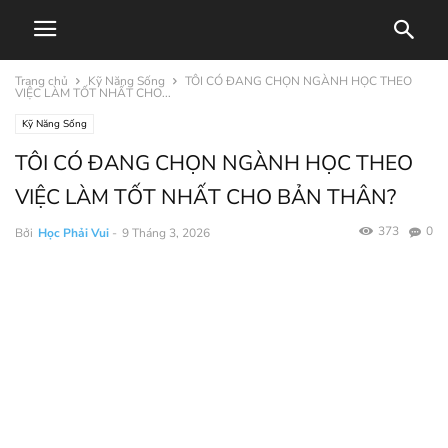
Trang chủ
Kỹ Năng Sống
TÔI CÓ ĐANG CHỌN NGÀNH HỌC THEO
VIỆC LÀM TỐT NHẤT CHO...
Kỹ Năng Sống
TÔI CÓ ĐANG CHỌN NGÀNH HỌC THEO
VIỆC LÀM TỐT NHẤT CHO BẢN THÂN?
373
0
Bởi
Học Phải Vui
-
9 Tháng 3, 2026