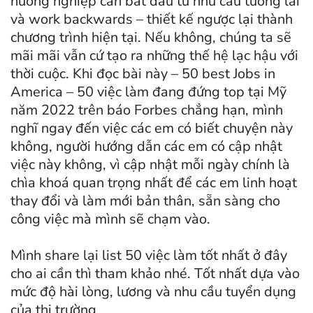
hướng nghiệp cần bắt đầu từ nhu cầu tương lai
và work backwards – thiết kế ngược lại thành
chương trình hiện tại. Nếu không, chúng ta sẽ
mãi mãi vẫn cứ tạo ra những thế hệ lạc hậu với
thời cuộc. Khi đọc bài này – 50 best Jobs in
America – 50 việc làm đang đứng top tại Mỹ
năm 2022 trên báo Forbes chẳng hạn, mình
nghĩ ngay đến việc các em có biết chuyện này
không, người hướng dẫn các em có cập nhật
việc này không, vì cập nhật mỗi ngày chính là
chìa khoá quan trọng nhất để các em linh hoạt
thay đổi và làm mới bản thân, sẵn sàng cho
công việc mà mình sẽ chạm vào.
Mình share lại list 50 việc làm tốt nhất ở đây
cho ai cần thì tham khảo nhé. Tốt nhất dựa vào
mức độ hài lòng, lương và nhu cầu tuyển dụng
của thị trường.