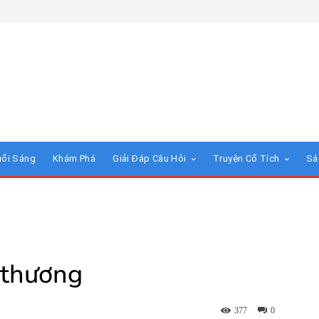
uổi Sáng
Khám Phá
Giải Đáp Câu Hỏi
Truyện Cổ Tích
Sá
 thương
377
0