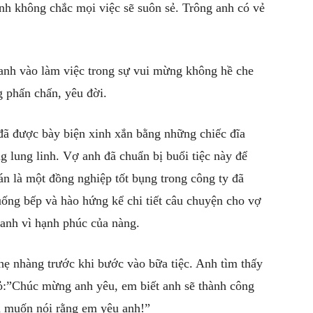
nh không chắc mọi việc sẽ suôn sẻ. Trông anh có vẻ
anh vào làm việc trong sự vui mừng
không hề che
g phấn chấn, yêu đời.
đã được bày biện xinh xắn bằng những chiếc đĩa
g lung linh. Vợ anh đã chuẩn bị buổi tiệc này để
n là một đồng nghiệp tốt bụng trong công ty đã
uống bếp và hào hứng kể chi tiết câu chuyện cho vợ
lanh vì hạnh phúc của nàng.
hẹ nhàng trước khi bước vào bữa tiệc. Anh tìm thấy
ỏ:”Chúc mừng anh yêu, em biết anh sẽ thành công
m muốn nói rằng em yêu anh!”