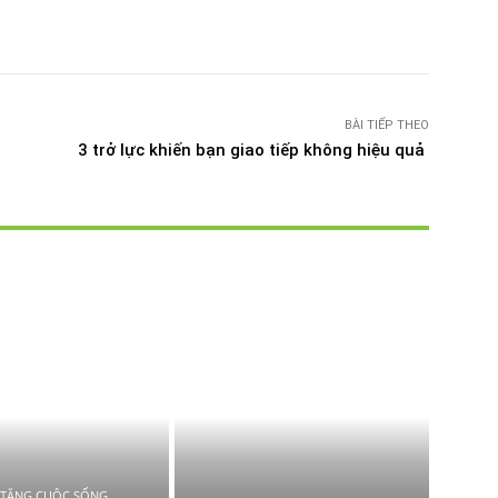
witter
Pinterest
WhatsApp
Telegram
BÀI TIẾP THEO
3 trở lực khiến bạn giao tiếp không hiệu quả
 TẶNG CUỘC SỐNG