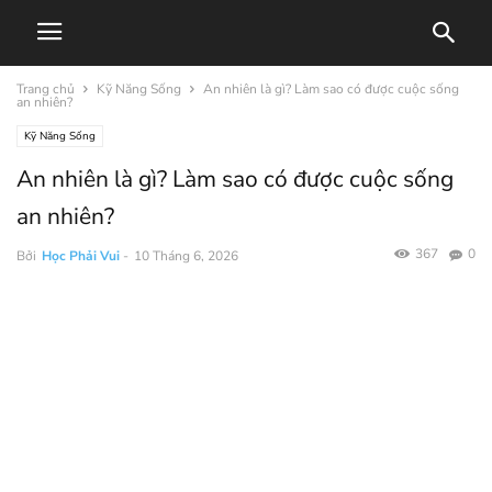
Trang chủ
Kỹ Năng Sống
An nhiên là gì? Làm sao có được cuộc sống
an nhiên?
Kỹ Năng Sống
An nhiên là gì? Làm sao có được cuộc sống
an nhiên?
367
0
Bởi
Học Phải Vui
-
10 Tháng 6, 2026