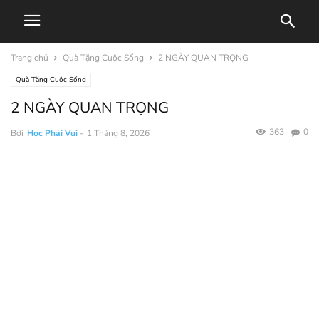
Trang chủ
Quà Tặng Cuộc Sống
2 NGÀY QUAN TRỌNG
Quà Tặng Cuộc Sống
2 NGÀY QUAN TRỌNG
363
0
Bởi
Học Phải Vui
-
1 Tháng 8, 2026