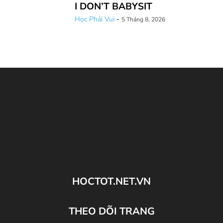
I DON’T BABYSIT
Học Phải Vui
-
5 Tháng 8, 2026
HOCTOT.NET.VN
THEO DÕI TRANG