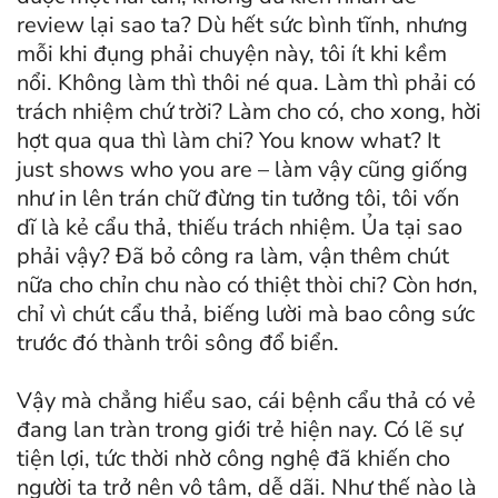
review lại sao ta? Dù hết sức bình tĩnh, nhưng
mỗi khi đụng phải chuyện này, tôi ít khi kềm
nổi. Không làm thì thôi né qua. Làm thì phải có
trách nhiệm chứ trời? Làm cho có, cho xong, hời
hợt qua qua thì làm chi? You know what? It
just shows who you are – làm vậy cũng giống
như in lên trán chữ đừng tin tưởng tôi, tôi vốn
dĩ là kẻ cẩu thả, thiếu trách nhiệm. Ủa tại sao
phải vậy? Đã bỏ công ra làm, vận thêm chút
nữa cho chỉn chu nào có thiệt thòi chi? Còn hơn,
chỉ vì chút cẩu thả, biếng lười mà bao công sức
trước đó thành trôi sông đổ biển.
Vậy mà chẳng hiểu sao, cái bệnh cẩu thả có vẻ
đang lan tràn trong giới trẻ hiện nay. Có lẽ sự
tiện lợi, tức thời nhờ công nghệ đã khiến cho
người ta trở nên vô tâm, dễ dãi. Như thế nào là