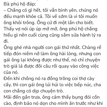
Bà phú hộ đáp:
– Chẳng có gì hết, tôi vẫn bình yên, chúng nó
đều mạnh khỏe cả. Tôi về sớm là vì tôi muốn
ông khỏi trông. Ông cứ đi một lần cho biết.
Thấy vợ nói úp úp mở mở, ông phú hộ chẳng
hiểu gì nên cuối cùng cũng sắm sửa hành lý ra
đi.
Ông ghé nhà người con gái thứ nhất. Chàng rể
tiếp đón niềm nở làm ông hài lòng, nhưng con
gái ông lại không được như thế, nó chỉ chuyện
trò giả lả được đôi câu rồi quay vào công việc
của nó.
Đến khi chồng nó ra đồng trông coi thợ cày
cấy, thì con gái ông lúi húi lo việc bếp núc, cha
con chẳng có dịp chuyện trò.
Mãi đến gần trưa, ông cảm thấy bụng đói cồn
cào, định bảo nó dọn cho mình ăn trước như khi