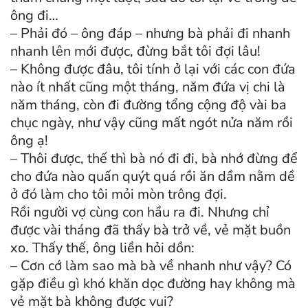
ông đi…
– Phải đó – ông đáp – nhưng bà phải đi nhanh
nhanh lên mới được, đừng bắt tôi đợi lâu!
– Không được đâu, tôi tính ở lại với các con đứa
nào ít nhất cũng một tháng, năm đứa vị chi là
năm tháng, còn đi đường tổng cộng độ vài ba
chục ngày, như vậy cũng mất ngót nửa năm rồi
ông ạ!
– Thôi được, thế thì bà nó đi đi, bà nhớ đừng để
cho đứa nào quấn quýt quá rồi ăn dầm nằm dề
ở đó làm cho tôi mỏi mòn trông đợi.
Rồi người vợ cùng con hầu ra đi. Nhưng chỉ
được vài tháng đã thấy bà trở về, vẻ mặt buồn
xo. Thấy thế, ông liền hỏi dồn:
– Cơn cớ làm sao mà bà về nhanh như vậy? Có
gặp điều gì khó khăn dọc đường hay không mà
vẻ mặt bà không được vui?