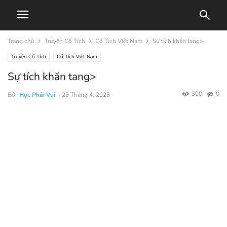
Trang chủ
Truyện Cổ Tích
Cổ Tích Việt Nam
Sự tích khăn tang>
Truyện Cổ Tích
Cổ Tích Việt Nam
Sự tích khăn tang>
300
0
Bởi
Học Phải Vui
-
29 Tháng 4, 2025