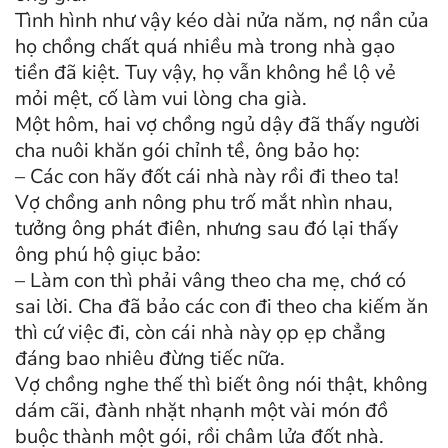
Tình hình như vậy kéo dài nửa năm, nợ nần của
họ chồng chất quá nhiều mà trong nhà gạo
tiền đã kiệt. Tuy vậy, họ vẫn không hề lộ vẻ
mỏi mệt, cố làm vui lòng cha già.
Một hôm, hai vợ chồng ngủ dậy đã thấy người
cha nuôi khăn gói chỉnh tề, ông bảo họ:
– Các con hãy đốt cái nhà này rồi đi theo ta!
Vợ chồng anh nông phu trố mắt nhìn nhau,
tưởng ông phát điên, nhưng sau đó lại thấy
ông phú hộ giục bảo:
– Làm con thì phải vâng theo cha mẹ, chớ có
sai lời. Cha đã bảo các con đi theo cha kiếm ăn
thì cứ việc đi, còn cái nhà này ọp ẹp chẳng
đáng bao nhiêu đừng tiếc nữa.
Vợ chồng nghe thế thì biết ông nói thật, không
dám cãi, đành nhặt nhạnh một vài món đồ
buộc thành một gói, rồi châm lửa đốt nhà.