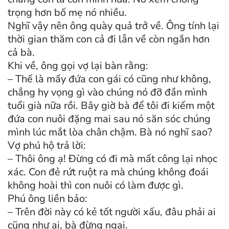
trọng hơn bố mẹ nó nhiều.
Nghĩ vậy nên ông quày quả trở về. Ông tính lại
thời gian thăm con cả đi lẫn về còn ngắn hơn
cả bà.
Khi về, ông gọi vợ lại bàn rằng:
– Thế là mấy đứa con gái có cũng như không,
chẳng hy vọng gì vào chúng nó đỡ đần mình
tuổi già nữa rồi. Bây giờ bà để tôi đi kiếm một
đứa con nuôi đặng mai sau nó săn sóc chúng
mình lúc mắt lòa chân chậm. Bà nó nghĩ sao?
Vợ phú hộ trả lời:
– Thôi ông ạ! Đừng có đi mà mất công lại nhọc
xác. Con đẻ rứt ruột ra mà chúng không đoái
không hoài thì con nuôi có làm được gì.
Phú ông liền bảo:
– Trên đời này có kẻ tốt người xấu, đâu phải ai
cũng như ai, bà đừng ngại.