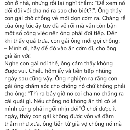
còn ở nhà, nhưng rồi lại nghĩ thầm: “Để xem nó
đối đãi với cha nó ra sao cho biết?!”. Ông thấy
con gái chờ chồng về mới dọn cơm ra. Chàng rể
của ông lúc ấy tuy đã về rồi mà vẫn còn bận
một số công việc nên ông phải đợi tiếp. Đến
khi thấy quá trưa, con gái ông mới gọi chồng:
– Mình ơi, hãy để đó vào ăn cơm đi, cho ông
già ăn với!
Nghe con gái nói thế, ông cảm thấy không
được vui. Chiều hôm ấy và liên tiếp những
ngày sau cũng vậy. Ông nghiệm ra rằng con
gái ông chăm sóc cho chồng nó chứ không phải
cho ông: “Thì ra bây giờ nó coi cha nó chẳng ra
cái quái gì. Nếu chồng nó không ăn thì có lẽ
mình cũng phải ngồi nhịn đói”Ở chơi được ít
ngày, thấy con gái không được vồn vã đằm
thắm như xưa, ông liền từ giã vợ chồng nó mà