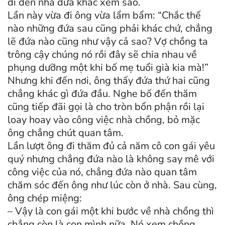
đi đến nhà đứa khác xem sao.
Lần này vừa đi ông vừa lẩm bẩm: “Chắc thế
nào những đứa sau cũng phải khác chứ, chẳng
lẽ đứa nào cũng như vậy cả sao? Vợ chồng ta
trông cậy chúng nó rồi đây sẽ chia nhau về
phụng dưỡng một khi bố mẹ tuổi già kia mà!”
Nhưng khi đến nơi, ông thấy đứa thứ hai cũng
chẳng khác gì đứa đầu. Nghe bố đến thăm
cũng tiếp đãi gọi là cho tròn bổn phận rồi lại
loay hoay vào công việc nhà chồng, bỏ mặc
ông chẳng chút quan tâm.
Lần lượt ông đi thăm đủ cả năm cô con gái yêu
quý nhưng chẳng đứa nào là không say mê với
công việc của nó, chẳng đứa nào quan tâm
chăm sóc đến ông như lúc còn ở nhà. Sau cùng,
ông chép miệng:
– Vậy là con gái một khi bước về nhà chồng thì
chẳng còn là con mình nữa. Nó xem chồng