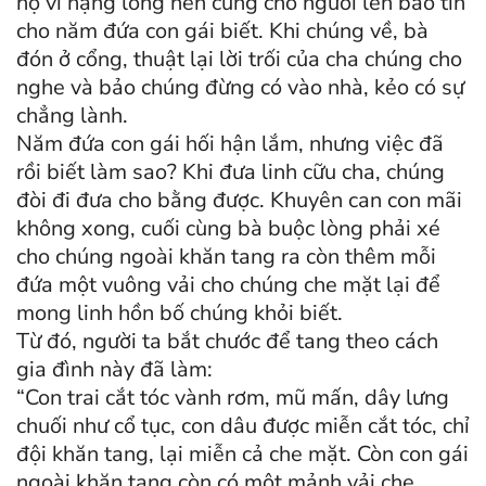
hộ vì nặng lòng nên cũng cho người lén báo tin
cho năm đứa con gái biết. Khi chúng về, bà
đón ở cổng, thuật lại lời trối của cha chúng cho
nghe và bảo chúng đừng có vào nhà, kẻo có sự
chẳng lành.
Năm đứa con gái hối hận lắm, nhưng việc đã
rồi biết làm sao? Khi đưa linh cữu cha, chúng
đòi đi đưa cho bằng được. Khuyên can con mãi
không xong, cuối cùng bà buộc lòng phải xé
cho chúng ngoài khăn tang ra còn thêm mỗi
đứa một vuông vải cho chúng che mặt lại để
mong linh hồn bố chúng khỏi biết.
Từ đó, người ta bắt chước để tang theo cách
gia đình này đã làm:
“Con trai cắt tóc vành rơm, mũ mấn, dây lưng
chuối như cổ tục, con dâu được miễn cắt tóc, chỉ
đội khăn tang, lại miễn cả che mặt. Còn con gái
ngoài khăn tang còn có một mảnh vải che