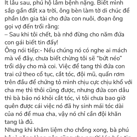
Ít lâu sau, phú hộ lâm bệnh nặng. Biết mình
sắp gần đất xa trời, ông bèn làm tờ di chúc để
phần lớn gia tài cho đứa con nuôi, đoạn ông
gọi vợ đến trối rằng:
– Sau khi tôi chết, bà nhớ đừng cho năm đứa
con gái biết tin đấy!
Ông nói tiếp:- Nếu chúng nó có nghe ai mách
mà về đây, chưa biết chừng tôi sẽ “bứt néo”
trổi dậy cho mà coi. Việc để tang thì đứa con
trai cứ theo cổ tục, cắt tóc, đội mũ, quấn rơm
trên đầu để chứng tỏ mình chịu cực chịu khổ với
cha mẹ thì thôi cũng được, nhưng đứa con dâu
thì bà bảo nó khỏi cắt tóc, vì tôi chưa bao giờ
quên được cái việc nó đã hy sinh mái tóc dài
của nó để mua cha, vậy nó chỉ cần đội khăn
tang là đủ.
Nhưng khi khâm liệm cho chồng xong, bà phú