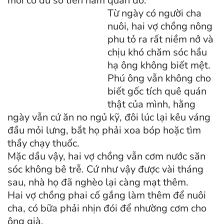
mới có đủ số tiền năm quan đó.
Từ ngày có người cha
nuôi, hai vợ chồng nông
phu tỏ ra rất niềm nở và
chịu khó chăm sóc hầu
hạ ông không biết mệt.
Phú ông vẫn không cho
biết gốc tích quê quán
thật của mình, hằng
ngày vẫn cứ ăn no ngủ kỹ, đôi lúc lại kêu váng
đầu mỏi lưng, bắt họ phải xoa bóp hoặc tìm
thầy chạy thuốc.
Mặc dầu vậy, hai vợ chồng vẫn cơm nước săn
sóc không bê trễ. Cứ như vậy được vài tháng
sau, nhà họ đã nghèo lại càng mạt thêm.
Hai vợ chồng phai cố gắng làm thêm để nuôi
cha, có bữa phải nhịn đói để nhường cơm cho
ông già.