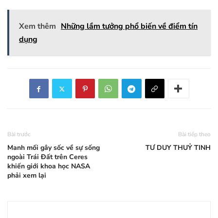
Xem thêm
Những lầm tưởng phổ biến về điểm tín
dụng
Bài trước
Bài tiếp theo
Manh mối gây sốc về sự sống
TƯ DUY THUỶ TINH
ngoài Trái Đất trên Ceres
khiến giới khoa học NASA
phải xem lại