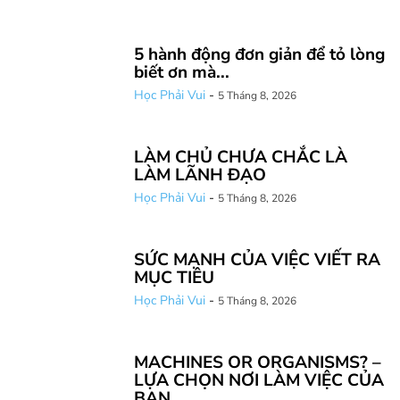
5 hành động đơn giản để tỏ lòng
biết ơn mà...
Học Phải Vui
-
5 Tháng 8, 2026
LÀM CHỦ CHƯA CHẮC LÀ
LÀM LÃNH ĐẠO
Học Phải Vui
-
5 Tháng 8, 2026
SỨC MẠNH CỦA VIỆC VIẾT RA
MỤC TIÊU
Học Phải Vui
-
5 Tháng 8, 2026
MACHINES OR ORGANISMS? –
LỰA CHỌN NƠI LÀM VIỆC CỦA
BẠN...