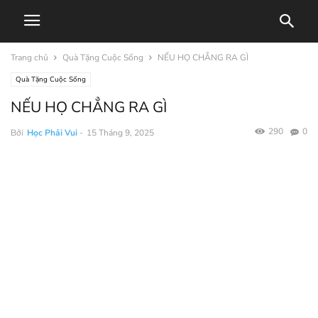
Trang chủ
Quà Tặng Cuộc Sống
NẾU HỌ CHẲNG RA GÌ
Quà Tặng Cuộc Sống
NẾU HỌ CHẲNG RA GÌ
290
0
Bởi
Học Phải Vui
-
15 Tháng 9, 2025