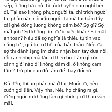
sếp, ở ông bà chủ thì tôi khuyên bạn nghỉ liền
đi. Tại sao không phục người ta, chỉ trích người
ta, phàn nàn nói xấu người ta mà lại bám lấy
cái ghế đồng lương không dám bỏ? Sợ gì? Sợ
mất job? Sợ không tìm được việc khác? Sợ mất
an toàn? Nếu đã sợ nghĩa là thiếu tự tin vào
năng lực, giá trị, cơ hội của bản thân. Nếu đã
sợ thì đành lặng im chấp nhận bàn tay đưa nôi,
rồi canh nhịp mà lắc lư theo họ. Làm gì còn
cảnh giới nào đi không dám đi, ở không cam
tâm? Trừ phi bạn đủ tầm để thay đổi nó.
Đã đến, thì an phận mà ở lại. Muốn đi, nên
cuốn gói liền. Vậy nha. Nếu họ chẳng ra gì,
đừng ngồi im không làm gì nhưng cứ than vãn
mãi.