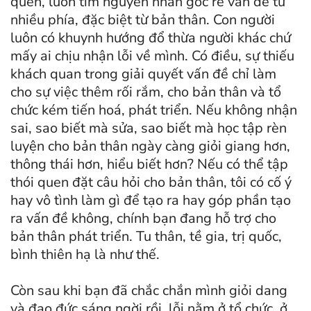
quen, luôn tìm nguyên nhân gốc rễ vấn đề từ
nhiều phía, đặc biệt từ bản thân. Con người
luôn có khuynh hướng đổ thừa người khác chứ
mấy ai chịu nhận lỗi về mình. Có điều, sự thiếu
khách quan trong giải quyết vấn đề chỉ làm
cho sự việc thêm rối rắm, cho bản thân và tổ
chức kém tiến hoá, phát triển. Nếu không nhận
sai, sao biết mà sửa, sao biết mà học tập rèn
luyện cho bản thân ngày càng giỏi giang hơn,
thông thái hơn, hiểu biết hơn? Nếu có thể tập
thói quen đặt câu hỏi cho bản thân, tôi có cố ý
hay vô tình làm gì để tạo ra hay góp phần tạo
ra vấn đề không, chính bạn đang hỗ trợ cho
bản thân phát triển. Tu thân, tề gia, trị quốc,
bình thiên hạ là như thế.
Còn sau khi bạn đã chắc chắn mình giỏi dang
và đạo đức sáng ngời rồi, lỗi nằm ở tổ chức, ở