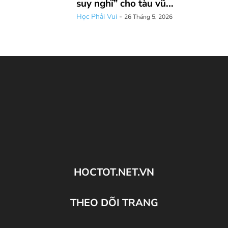
suy nghĩ” cho tàu vũ...
Học Phải Vui
-
26 Tháng 5, 2026
HOCTOT.NET.VN
THEO DÕI TRANG