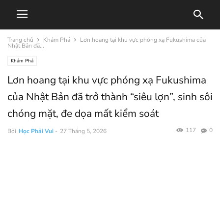
Trang chủ
Khám Phá
Lơn hoang tại khu vực phóng xạ Fukushima của
Nhật Bản đã...
Khám Phá
Lơn hoang tại khu vực phóng xạ Fukushima
của Nhật Bản đã trở thành “siêu lợn”, sinh sôi
chóng mặt, đe dọa mất kiểm soát
117
0
Bởi
Học Phải Vui
-
27 Tháng 5, 2026