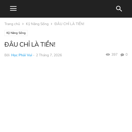
Trang chủ
Kỹ Năng Sống
ĐÂU CHỈ LÀ TIỀN!
Kỹ Năng Sống
ĐÂU CHỈ LÀ TIỀN!
397
0
Bởi
Học Phải Vui
-
2 Tháng 7, 2026