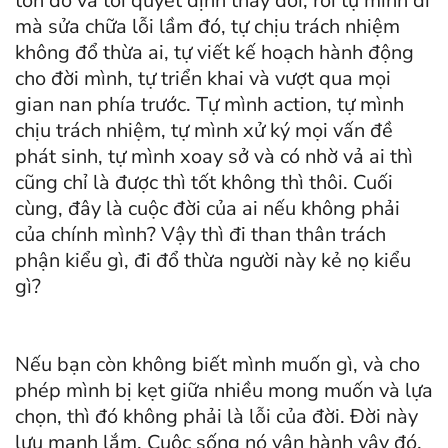
tồn đó và tôi quyết định thay đổi, rồi tự mình đi
mà sửa chữa lỗi lầm đó, tự chịu trách nhiệm
không đổ thừa ai, tự viết kế hoạch hành động
cho đời mình, tự triển khai và vượt qua mọi
gian nan phía trước. Tự mình action, tự mình
chịu trách nhiệm, tự mình xử ký mọi vấn đề
phát sinh, tự mình xoay sở và có nhờ vả ai thì
cũng chỉ là được thì tốt không thì thôi. Cuối
cùng, đây là cuộc đời của ai nếu không phải
của chính mình? Vậy thì đi than thân trách
phận kiểu gì, đi đổ thừa người này kẻ nọ kiểu
gì?
Nếu bạn còn không biết mình muốn gì, và cho
phép mình bị kẹt giữa nhiều mong muốn và lựa
chọn, thì đó không phải là lỗi của đời. Đời này
lưu manh lắm. Cuộc sống nó vận hành vậy đó.