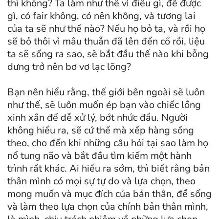
thì không? Ta làm như thế vì điều gì, để được
gì, có fair không, có nên không, và tương lai
của ta sẽ như thế nào? Nếu họ bỏ ta, và rồi họ
sẽ bỏ thôi vì mâu thuẫn đã lên đến cổ rồi, liệu
ta sẽ sống ra sao, sẽ bắt đầu thế nào khi bỗng
dưng trở nên bơ vơ lạc lõng?
Bạn nên hiểu rằng, thế giới bên ngoài sẽ luôn
như thế, sẽ luôn muốn ép bạn vào chiếc lồng
xinh xắn để dễ xử lý, bớt nhức đầu. Người
không hiểu ra, sẽ cứ thế mà xếp hàng sống
theo, cho đến khi những câu hỏi tại sao làm họ
nổ tung não và bắt đầu tìm kiếm một hành
trình rất khác. Ai hiểu ra sớm, thì biết rằng bản
thân mình có mọi sự tự do và lựa chọn, theo
mong muốn và mục đích của bản thân, để sống
và làm theo lựa chọn của chính bản thân mình,