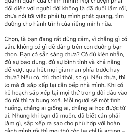
quanh quẩn của chính mình? Nội chuyện phải
đối diện với người đời không là đã đuối lắm rồi,
chưa nói tới việc phải tự mình phát quang, tìm
đường cho hành trình của riêng mình nữa.
Chọn, là bạn đang rất dũng cảm, vì chẳng gì có
sẵn, không có gì dễ dàng trên con đường bạn
chọn. Bạn có sẵn sàng chưa? Có đủ kiên nhẫn,
đủ sự bao dung, đủ sự bình tĩnh và khả năng
để vượt qua hết mọi gian nan phía trước hay
chưa? Nếu có, thì chơi thôi, sợ gì. Nếu chưa, thì
lo mà đi sắp xếp lại căn bếp nhà mình. Khi có
kế hoạch sắp xếp lại mọi thứ trong đời đâu vào
đó rồi thì ta bung xoã. Mỗi người sẽ một tình
huống, chẳng ai giống ai, chẳng ai học được từ
ai. Nhưng khi bạn đã muốn, đã biết cần phải
làm gì, sắp xếp ra sao cho phù hợp với hoàn
cảnh mình rồi thì mọi thứ còn lại chỉ là action –