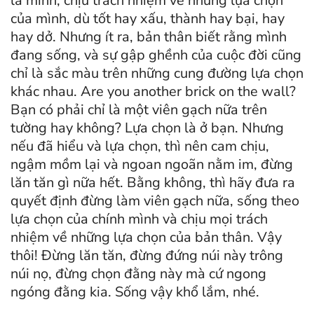
là mình, chịu trách nhiệm về những lựa chọn
của mình, dù tốt hay xấu, thành hay bại, hay
hay dở. Nhưng ít ra, bản thân biết rằng mình
đang sống, và sự gập ghềnh của cuộc đời cũng
chỉ là sắc màu trên những cung đường lựa chọn
khác nhau. Are you another brick on the wall?
Bạn có phải chỉ là một viên gạch nữa trên
tường hay không? Lựa chọn là ở bạn. Nhưng
nếu đã hiểu và lựa chọn, thì nên cam chịu,
ngậm mồm lại và ngoan ngoãn nằm im, đừng
lăn tăn gì nữa hết. Bằng không, thì hãy đưa ra
quyết định đừng làm viên gạch nữa, sống theo
lựa chọn của chính mình và chịu mọi trách
nhiệm về những lựa chọn của bản thân. Vậy
thôi! Đừng lăn tăn, đừng đứng núi này trông
núi nọ, đừng chọn đằng này mà cứ ngong
ngóng đằng kia. Sống vậy khổ lắm, nhé.