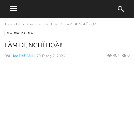
Trang chủ
Phát Triển Bản Thân
LÀM ĐI, NGHĨ HOÀI!
Phát Triển Bản Thân
LÀM ĐI, NGHĨ HOÀI!
407
0
Bởi
Học Phải Vui
-
29 Tháng 7, 2026