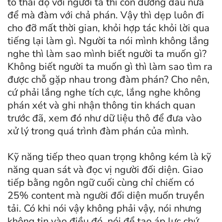
tỏ thái độ với người ta thì còn đường đâu nữa
để mà đàm với chả phán. Vậy thì dẹp luôn đi
cho đỡ mất thời gian, khỏi hợp tác khỏi lời qua
tiếng lại làm gì. Người ta nói mình không lắng
nghe thì làm sao mình biết người ta muốn gì?
Không biết người ta muốn gì thì làm sao tìm ra
được chỗ gặp nhau trong đàm phán? Cho nên,
cứ phải lắng nghe tích cực, lắng nghe không
phán xét và ghi nhận thông tin khách quan
trước đã, xem đó như dữ liệu thô để đưa vào
xử lý trong quá trình đàm phán của mình.
Kỹ năng tiếp theo quan trọng không kém là kỹ
năng quan sát và đọc vị người đối diện. Giao
tiếp bằng ngôn ngữ cuối cùng chỉ chiếm có
25% content mà người đối diện muốn truyền
tải. Có khi nói vậy không phải vậy, nói nhưng
không tin vào điều đó, nói để tạo áp lực chứ