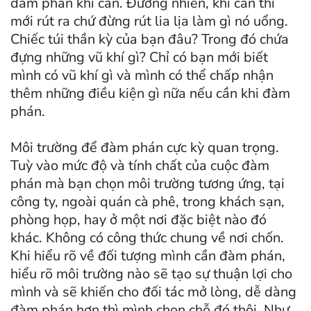
đàm phán khi cần. Đương nhiên, khi cần thì
mới rút ra chứ đừng rút lia lịa làm gì nó uổng.
Chiếc túi thần kỳ của bạn đâu? Trong đó chứa
đựng những vũ khí gì? Chỉ có bạn mới biết
mình có vũ khí gì và mình có thể chấp nhận
thêm những điều kiện gì nữa nếu cần khi đàm
phán.
Môi trường để đàm phán cực kỳ quan trọng.
Tuỳ vào mức độ và tính chất của cuộc đàm
phán mà bạn chọn môi trường tương ứng, tại
công ty, ngoài quán cà phê, trong khách sạn,
phòng họp, hay ở một nơi đặc biệt nào đó
khác. Không có công thức chung về nơi chốn.
Khi hiểu rõ về đối tượng mình cần đàm phán,
hiểu rõ môi trường nào sẽ tạo sự thuận lợi cho
mình và sẽ khiến cho đối tác mở lòng, dễ dàng
đàm phán hơn thì mình chọn chỗ đó thôi. Như