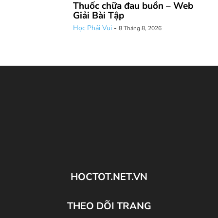
Thuốc chữa đau buồn – Web
Giải Bài Tập
Học Phải Vui
-
8 Tháng 8, 2026
HOCTOT.NET.VN
THEO DÕI TRANG