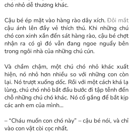
chó nhỏ dễ thương khác.
Cậu bé ép mặt vào hàng rào dây xích.
Đôi mắt
cậu ánh lên đầy vẻ thích thú. Khi những chú
chó con xinh xắn đến sát hàng rào, cậu bé chợt
nhận ra có gì đó vẫn đang ngoe nguẩy bên
trong ngôi nhà của những chú cún.
Và chầm chậm, một chú chó nhỏ khác xuất
hiện, nó nhỏ hơn nhiều so với những con còn
lại. Nó trượt xuống dốc. Rồi với một cách khá lạ
lùng, chú chó nhỏ bắt đầu bước đi tập tễnh đến
chỗ những chú chó khác. Nó cố gắng để bắt kịp
các anh em của mình…
– “Cháu muốn con chó này” – cậu bé nói, và chỉ
vào con vật còi cọc nhất.