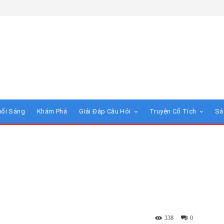
uổi Sáng
Khám Phá
Giải Đáp Câu Hỏi
Truyện Cổ Tích
Sá
338
0