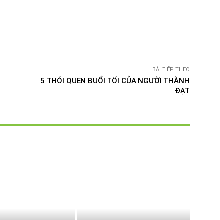
witter
Pinterest
WhatsApp
Telegram
BÀI TIẾP THEO
5 THÓI QUEN BUỔI TỐI CỦA NGƯỜI THÀNH
ĐẠT