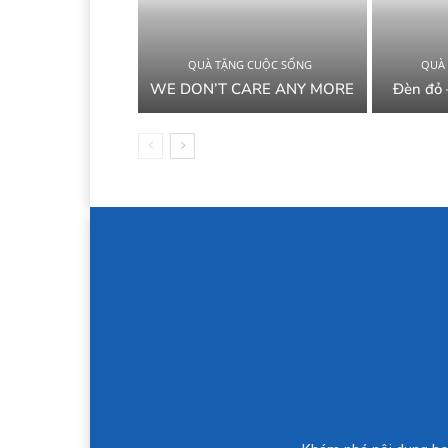
QUÀ TẶNG CUỘC SỐNG
QUÀ
WE DON’T CARE ANY MORE
Đèn đỏ 