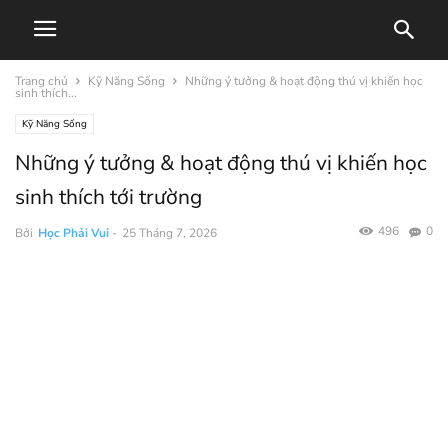
Trang chủ
Kỹ Năng Sống
Những ý tưởng & hoạt động thú vị khiến học
sinh thích...
Kỹ Năng Sống
Những ý tưởng & hoạt động thú vị khiến học
sinh thích tới trường
496
0
Bởi
Học Phải Vui
-
25 Tháng 7, 2026