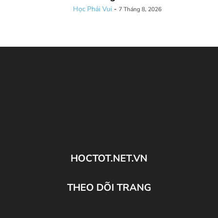
Học Phải Vui
-
7 Tháng 8, 2026
HOCTOT.NET.VN
THEO DÕI TRANG