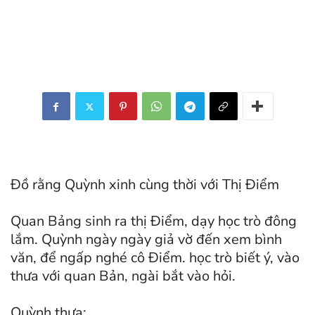
Ðồ rằng Quỳnh xinh cùng thời với Thị Ðiểm
Quan Bảng sinh ra thị Ðiểm, dạy học trò đông
lắm. Quỳnh ngày ngày giả vờ đến xem bình
văn, để ngấp nghé cô Ðiểm. học trò biết ý, vào
thưa với quan Bản, ngài bắt vào hỏi.
Quỳnh thưa: