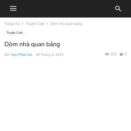
Trang chủ
Truyện Cười
Dòm nhà quan bảng
Truyện Cười
Dòm nhà quan bảng
252
0
Bởi
Học Phải Vui
-
30 Tháng 4, 2025