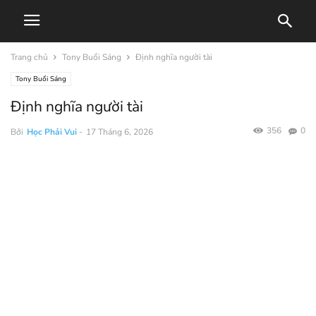
Trang chủ
Tony Buổi Sáng
Định nghĩa người tài
Tony Buổi Sáng
Định nghĩa người tài
356
0
Bởi
Học Phải Vui
-
17 Tháng 6, 2026