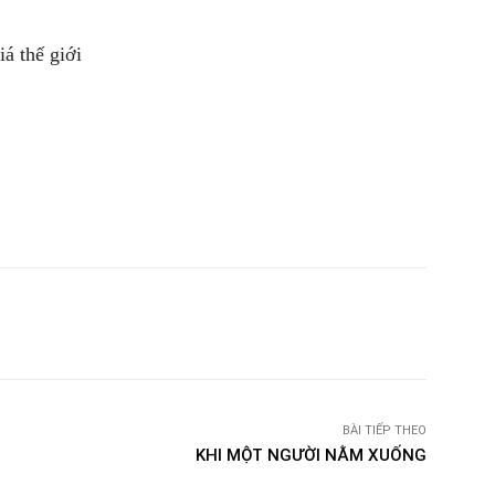
á thế giới
witter
Pinterest
WhatsApp
Telegram
BÀI TIẾP THEO
KHI MỘT NGƯỜI NẰM XUỐNG