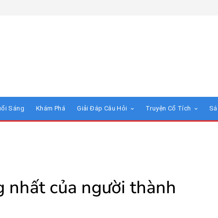
uổi Sáng
Khám Phá
Giải Đáp Câu Hỏi
Truyện Cổ Tích
Sá
g nhất của người thành