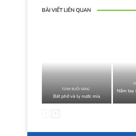
BÀI VIẾT LIÊN QUAN
T
TONY BUỔI SÁNG
Nắm tay 
Bát phở và ly nước mía