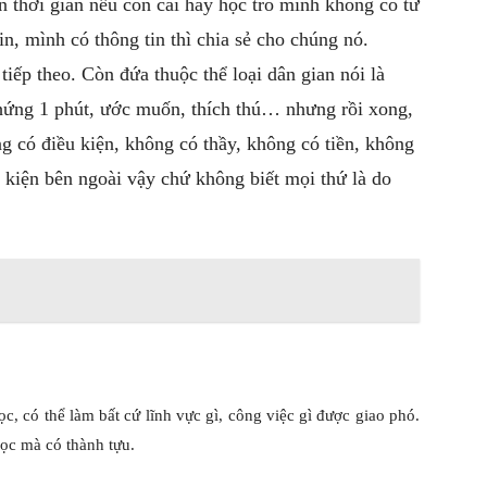
n thời gian nếu con cái hay học trò mình không có tư
tin, mình có thông tin thì chia sẻ cho chúng nó.
tiếp theo. Còn đứa thuộc thể loại dân gian nói là
o hứng 1 phút, ước muốn, thích thú… nhưng rồi xong,
g có điều kiện, không có thầy, không có tiền, không
 kiện bên ngoài vậy chứ không biết mọi thứ là do
c, có thể làm bất cứ lĩnh vực gì, công việc gì được giao phó.
học mà có thành tựu.