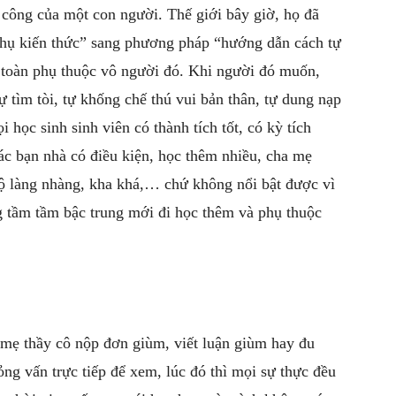
h công của một con người. Thế giới bây giờ, họ đã
thụ kiến thức” sang phương pháp “hướng dẫn cách tự
 toàn phụ thuộc vô người đó. Khi người đó muốn,
ự tìm tòi, tự khống chế thú vui bản thân, tự dung nạp
học sinh sinh viên có thành tích tốt, có kỳ tích
c bạn nhà có điều kiện, học thêm nhiều, cha mẹ
ộ làng nhàng, kha khá,… chứ không nổi bật được vì
 tầm tầm bậc trung mới đi học thêm và phụ thuộc
mẹ thầy cô nộp đơn giùm, viết luận giùm hay đu
ng vấn trực tiếp để xem, lúc đó thì mọi sự thực đều