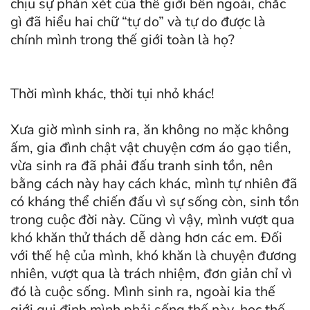
chịu sự phán xét của thế giới bên ngoài, chắc
gì đã hiểu hai chữ “tự do” và tự do được là
chính mình trong thế giới toàn là họ?
Thời mình khác, thời tụi nhỏ khác!
Xưa giờ mình sinh ra, ăn không no mặc không
ấm, gia đình chật vật chuyện cơm áo gạo tiền,
vừa sinh ra đã phải đấu tranh sinh tồn, nên
bằng cách này hay cách khác, mình tự nhiên đã
có kháng thể chiến đấu vì sự sống còn, sinh tồn
trong cuộc đời này. Cũng vì vậy, mình vượt qua
khó khăn thử thách dễ dàng hơn các em. Đối
với thế hệ của mình, khó khăn là chuyện đương
nhiên, vượt qua là trách nhiệm, đơn giản chỉ vì
đó là cuộc sống. Mình sinh ra, ngoài kia thế
giới qui định mình phải sống thế này, học thế