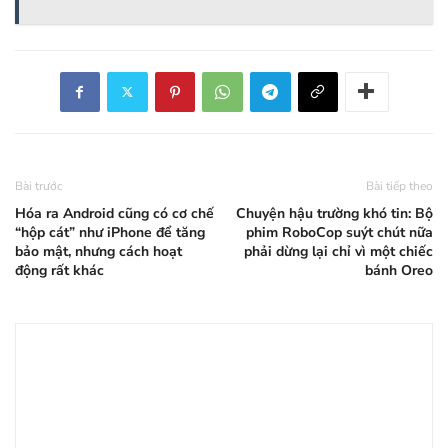
Bài trước
Bài tiếp theo
Hóa ra Android cũng có cơ chế
Chuyện hậu trường khó tin: Bộ
“hộp cát” như iPhone để tăng
phim RoboCop suýt chút nữa
bảo mật, nhưng cách hoạt
phải dừng lại chỉ vì một chiếc
động rất khác
bánh Oreo