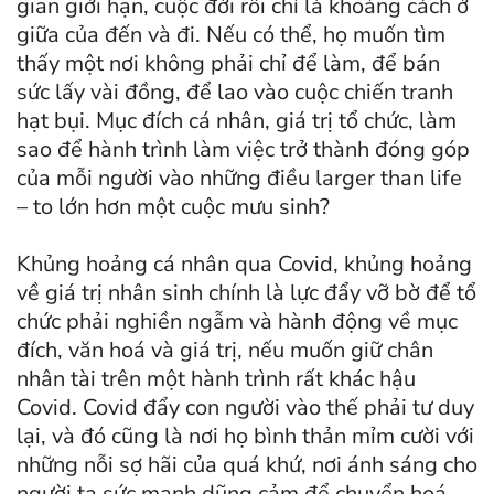
gian giới hạn, cuộc đời rồi chỉ là khoảng cách ở
giữa của đến và đi. Nếu có thể, họ muốn tìm
thấy một nơi không phải chỉ để làm, để bán
sức lấy vài đồng, để lao vào cuộc chiến tranh
hạt bụi. Mục đích cá nhân, giá trị tổ chức, làm
sao để hành trình làm việc trở thành đóng góp
của mỗi người vào những điều larger than life
– to lớn hơn một cuộc mưu sinh?
Khủng hoảng cá nhân qua Covid, khủng hoảng
về giá trị nhân sinh chính là lực đẩy vỡ bờ để tổ
chức phải nghiền ngẫm và hành động về mục
đích, văn hoá và giá trị, nếu muốn giữ chân
nhân tài trên một hành trình rất khác hậu
Covid. Covid đẩy con người vào thế phải tư duy
lại, và đó cũng là nơi họ bình thản mỉm cười với
những nỗi sợ hãi của quá khứ, nơi ánh sáng cho
người ta sức mạnh dũng cảm để chuyển hoá