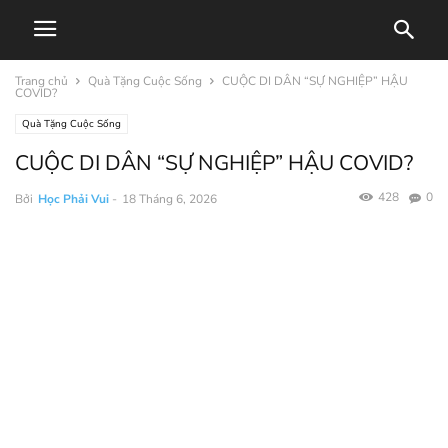
Trang chủ
Quà Tặng Cuộc Sống
CUỘC DI DÂN “SỰ NGHIỆP” HẬU
COVID?
Quà Tặng Cuộc Sống
CUỘC DI DÂN “SỰ NGHIỆP” HẬU COVID?
428
0
Bởi
Học Phải Vui
-
18 Tháng 6, 2026