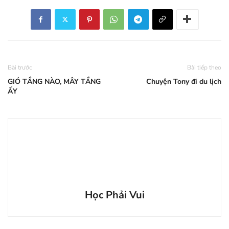
Bài trước
Bài tiếp theo
GIÓ TẦNG NÀO, MÂY TẦNG
Chuyện Tony đi du lịch
ẤY
Học Phải Vui