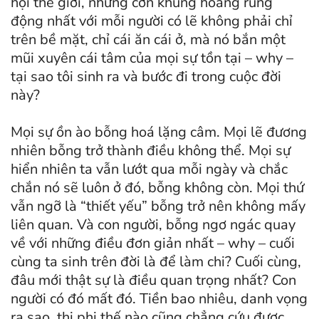
hội thế giới, nhưng cơn khủng hoảng rúng
động nhất với mỗi người có lẽ không phải chỉ
trên bề mặt, chỉ cái ăn cái ở, mà nó bắn một
mũi xuyên cái tâm của mọi sự tồn tại – why –
tại sao tôi sinh ra và bước đi trong cuộc đời
này?
Mọi sự ồn ào bỗng hoá lặng câm. Mọi lẽ đương
nhiên bỗng trở thành điều không thể. Mọi sự
hiển nhiên ta vẫn lướt qua mỗi ngày và chắc
chắn nó sẽ luôn ở đó, bỗng không còn. Mọi thứ
vẫn ngỡ là “thiết yếu” bỗng trở nên không mấy
liên quan. Và con người, bỗng ngơ ngác quay
về với những điều đơn giản nhất – why – cuối
cùng ta sinh trên đời là để làm chi? Cuối cùng,
đâu mới thật sự là điều quan trọng nhất? Con
người có đó mất đó. Tiền bao nhiêu, danh vọng
ra sao, thị phi thế nào cũng chẳng cứu được