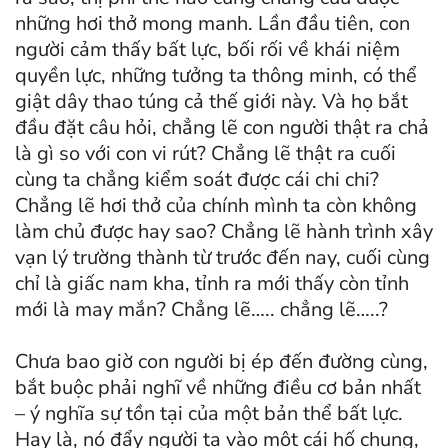
những hơi thở mong manh. Lần đầu tiên, con
người cảm thấy bất lực, bối rối về khái niệm
quyền lực, những tưởng ta thông minh, có thể
giật dây thao túng cả thế giới này. Và họ bắt
đầu đặt câu hỏi, chẳng lẽ con người thật ra chả
là gì so với con vi rút? Chẳng lẽ thật ra cuối
cùng ta chẳng kiểm soát được cái chi chi?
Chẳng lẽ hơi thở của chính mình ta còn không
làm chủ được hay sao? Chẳng lẽ hành trình xây
vạn lý trường thành từ trước đến nay, cuối cùng
chỉ là giấc nam kha, tỉnh ra mới thấy còn tỉnh
mới là may mắn? Chẳng lẽ….. chẳng lẽ…..?
Chưa bao giờ con người bị ép đến đường cùng,
bắt buộc phải nghĩ về những điều cơ bản nhất
– ý nghĩa sự tồn tại của một bản thể bất lực.
Hay là, nó đẩy người ta vào một cái hố chung,