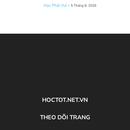
Học Phải Vui
-
5 Tháng 8, 2026
HOCTOT.NET.VN
THEO DÕI TRANG