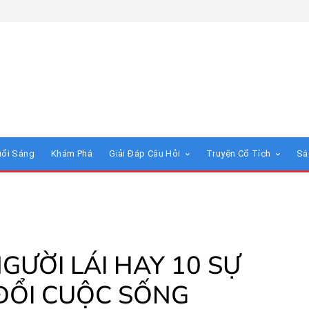
uổi Sáng
Khám Phá
Giải Đáp Câu Hỏi
Truyện Cổ Tích
Sá
ƯỜI LÁI HAY 10 SỰ
ĐỔI CUỘC SỐNG