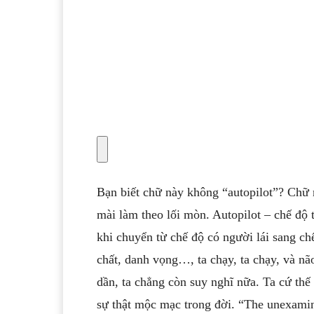
Bạn biết chữ này không “autopilot”? Chữ n
mài làm theo lối mòn. Autopilot – chế độ
khi chuyển từ chế độ có người lái sang chế
chất, danh vọng…, ta chạy, ta chạy, và nã
dần, ta chẳng còn suy nghĩ nữa. Ta cứ thế
sự thật mộc mạc trong đời. “The unexamine