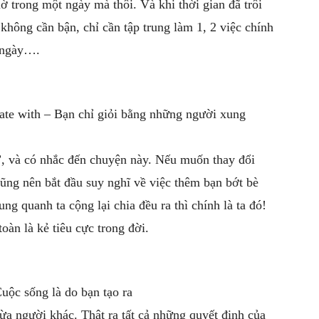
ờ trong một ngày mà thôi. Và khi thời gian đã trôi
 không cần bận, chỉ cần tập trung làm 1, 2 việc chính
 ngày….
iate with – Bạn chỉ giỏi bằng những người xung
”, và có nhắc đến chuyện này. Nếu muốn thay đổi
cũng nên bắt đầu suy nghĩ về việc thêm bạn bớt bè
g quanh ta cộng lại chia đều ra thì chính là ta đó!
oàn là kẻ tiêu cực trong đời.
Cuộc sống là do bạn tạo ra
ừa người khác. Thật ra tất cả những quyết định của