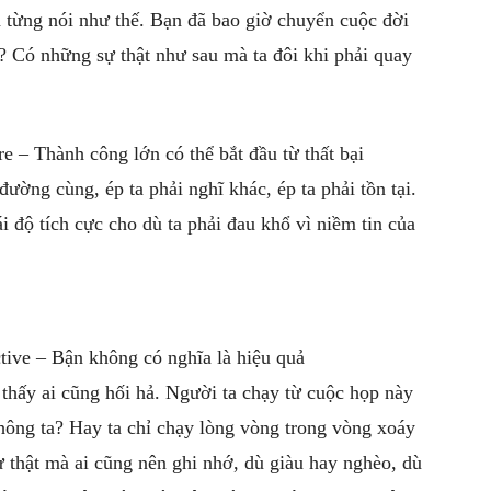
ã từng nói như thế. Bạn đã bao giờ chuyển cuộc đời
a? Có những sự thật như sau mà ta đôi khi phải quay
ure – Thành công lớn có thể bắt đầu từ thất bại
đường cùng, ép ta phải nghĩ khác, ép ta phải tồn tại.
i độ tích cực cho dù ta phải đau khổ vì niềm tin của
tive – Bận không có nghĩa là hiệu quả
thấy ai cũng hối hả. Người ta chạy từ cuộc họp này
không ta? Hay ta chỉ chạy lòng vòng trong vòng xoáy
 thật mà ai cũng nên ghi nhớ, dù giàu hay nghèo, dù