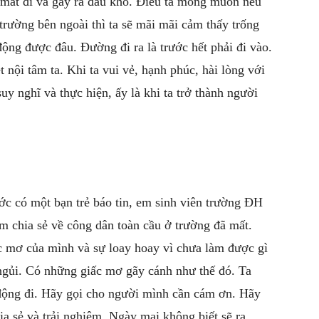
ể mất đi và gây ra đau khổ. Điều ta mong muốn nếu
trường bên ngoài thì ta sẽ mãi mãi cảm thấy trống
động được đâu. Đường đi ra là trước hết phải đi vào.
 nội tâm ta. Khi ta vui vẻ, hạnh phúc, hài lòng với
y nghĩ và thực hiện, ấy là khi ta trở thành người
ước có một bạn trẻ báo tin, em sinh viên trường ĐH
 chia sẻ về công dân toàn cầu ở trường đã mất.
 mơ của mình và sự loay hoay vì chưa làm được gì
gủi. Có những giấc mơ gãy cánh như thế đó. Ta
động đi. Hãy gọi cho người mình cần cám ơn. Hãy
a sẻ và trải nghiệm. Ngày mai không biết sẽ ra