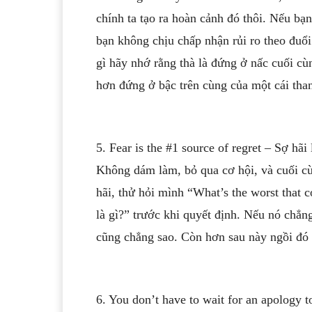
chính ta tạo ra hoàn cảnh đó thôi. Nếu bạn
bạn không chịu chấp nhận rủi ro theo đuổ
gì hãy nhớ rằng thà là đứng ở nấc cuối cù
hơn đứng ở bậc trên cùng của một cái tha
5. Fear is the
#1
source of regret – Sợ hãi 
Không dám làm, bỏ qua cơ hội, và cuối cùn
hãi, thử hỏi mình “What’s the worst that c
là gì?” trước khi quyết định. Nếu nó chẳng 
cũng chẳng sao. Còn hơn sau này ngồi đó 
6. You don’t have to wait for an apology t