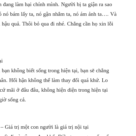
làm đang làm hại chính mình. Người bị ta giận ra sao
đó nó bám lấy ta, nó gận nhắm ta, nó ám ảnh ta…. Và
h hậu quả. Thôi bỏ qua đi nhé. Chẳng cần họ xin lỗi
ại
ạn không biết sống trong hiện tại, bạn sẽ chẳng
hân. Hối hận không thể làm thay đổi quá khứ. Lo
 cứ mãi ở đâu đâu, không hiện diện trong hiện tại
giờ sống cả.
 Giá trị một con người là giá trị nội tại