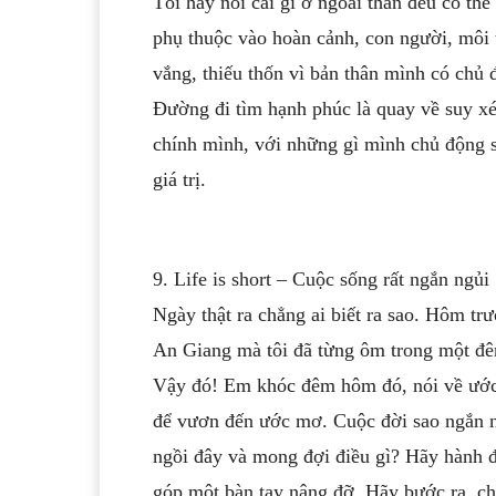
Tôi hay nói cái gì ở ngoài thân đều có th
phụ thuộc vào hoàn cảnh, con người, môi 
vắng, thiếu thốn vì bản thân mình có chủ 
Đường đi tìm hạnh phúc là quay về suy xét
chính mình, với những gì mình chủ động su
giá trị.
9. Life is short – Cuộc sống rất ngắn ngủi
Ngày thật ra chẳng ai biết ra sao. Hôm tr
An Giang mà tôi đã từng ôm trong một đêm
Vậy đó! Em khóc đêm hôm đó, nói về ước
để vươn đến ước mơ. Cuộc đời sao ngắn n
ngồi đây và mong đợi điều gì? Hãy hành 
góp một bàn tay nâng đỡ. Hãy bước ra, chi