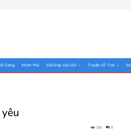
uổi Sáng
Khám Phá
Giải Đáp Câu Hỏi
Truyện Cổ Tích
Sá
 yêu
310
0