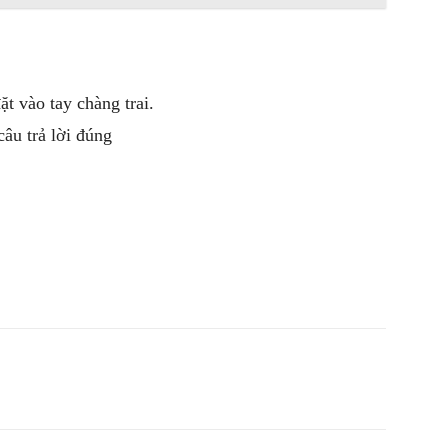
ặt vào tay chàng trai.
câu trả lời đúng
witter
Pinterest
WhatsApp
Telegram