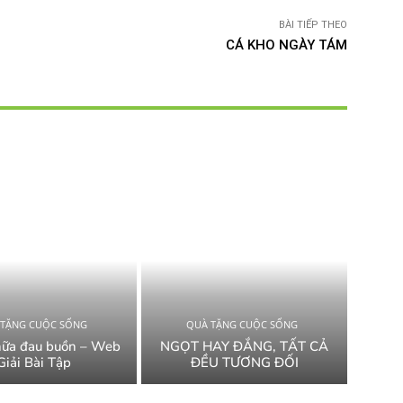
BÀI TIẾP THEO
CÁ KHO NGÀY TÁM
 TẶNG CUỘC SỐNG
QUÀ TẶNG CUỘC SỐNG
hữa đau buồn – Web
NGỌT HAY ĐẮNG, TẤT CẢ
Giải Bài Tập
ĐỀU TƯƠNG ĐỐI