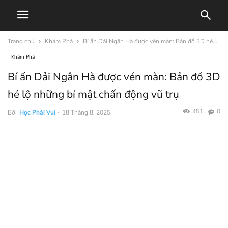
Trang chủ
Khám Phá
Bí ẩn Dải Ngân Hà được vén màn: Bản đồ 3D hé...
Khám Phá
Bí ẩn Dải Ngân Hà được vén màn: Bản đồ 3D
hé lộ những bí mật chấn động vũ trụ
451
0
Bởi
Học Phải Vui
-
18 Tháng 8, 2025