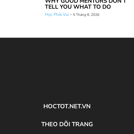
WHY GOOD MENTORS DON’T
TELL YOU WHAT TO DO
Học Phải Vui
-
5 Tháng 8, 2026
HOCTOT.NET.VN
THEO DÕI TRANG