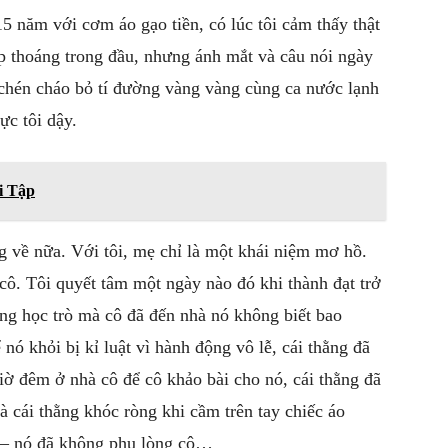
5 năm với cơm áo gạo tiền, có lúc tôi cảm thấy thật
ấp thoáng trong đầu, nhưng ánh mắt và câu nói ngày
g chén cháo bỏ tí đường vàng vàng cùng ca nước lạnh
ực tôi dậy.
i Tập
g về nữa. Với tôi, mẹ chỉ là một khái niệm mơ hồ.
 cô. Tôi quyết tâm một ngày nào đó khi thành đạt trở
hằng học trò mà cô đã đến nhà nó không biết bao
 nó khỏi bị kỉ luật vì hành động vô lễ, cái thằng đã
iờ đêm ở nhà cô để cô khảo bài cho nó, cái thằng đã
à cái thằng khóc ròng khi cầm trên tay chiếc áo
0 – nó đã không phụ lòng cô…