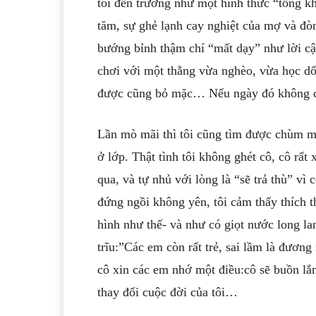
tôi đến trường như một hình thức “tống k
tăm, sự ghẻ lạnh cay nghiệt của mợ và đòn 
bướng bỉnh thậm chí “mất dạy” như lời cậu
chơi với một thằng vừa nghèo, vừa học dố
được cũng bỏ mặc… Nếu ngày đó không có 
Lần mò mãi thì tôi cũng tìm được chùm mắ
ở lớp. Thật tình tôi không ghét cô, cô rất
qua, và tự nhủ với lòng là “sẽ trả thù” vì
đứng ngồi không yên, tôi cảm thấy thích th
hình như thế- và như có giọt nước long l
trĩu:”Các em còn rất trẻ, sai lầm là đươn
cô xin các em nhớ một điều:cô sẽ buồn lắ
thay đổi cuộc đời của tôi…