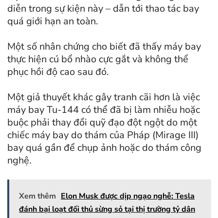
diễn trong sự kiện này – dẫn tới thao tác bay
quá giới hạn an toàn.
Một số nhân chứng cho biết đã thấy máy bay
thực hiện cú bổ nhào cực gắt và không thể
phục hồi độ cao sau đó.
Một giả thuyết khác gây tranh cãi hơn là việc
máy bay Tu-144 có thể đã bị làm nhiễu hoặc
buộc phải thay đổi quỹ đạo đột ngột do một
chiếc máy bay do thám của Pháp (Mirage III)
bay quá gần để chụp ảnh hoặc do thám công
nghệ.
Xem thêm
Elon Musk được dịp ngạo nghễ: Tesla
đánh bại loạt đối thủ sừng sỏ tại thị trường tỷ dân