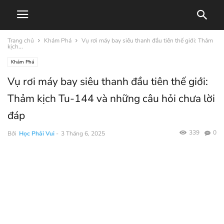
Trang chủ
Khám Phá
Vụ rơi máy bay siêu thanh đầu tiên thế giới: Thảm
kịch...
Khám Phá
Vụ rơi máy bay siêu thanh đầu tiên thế giới:
Thảm kịch Tu-144 và những câu hỏi chưa lời
đáp
339
0
Bởi
Học Phải Vui
-
3 Tháng 6, 2025