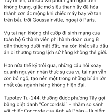
Tuy nhiên, chỉ sau vài phút ngắn ngủi trên
không trung, giấc mơ siêu thanh ấy đã hóa
thành cơn ác mộng khi chiếc máy bay vỡ tan
trên bầu trời Goussainville, ngoại ô Paris.
Vụ tai nạn không chỉ cướp đi sinh mạng của
toàn bộ 6 thành viên phi hành đoàn cùng 8
dân thường dưới mặt đất, mà còn khắc sâu dấu
ấn bi thương trong lịch sử hàng không thế giới.
Hơn nửa thế kỷ trôi qua, những câu hỏi xoay
quanh nguyên nhân thực sự của vụ tai nạn vẫn
còn bỏ ngỏ, tạo nên một trong những bí ẩn lớn
nhất của ngành hàng không hiện đại.
Tupolev Tu-144, thường được phương Tây gọi
bằng biệt danh “Concordski” – nhằm so sánh
với chiếc Concorde của Anh và Pháp – là niềm