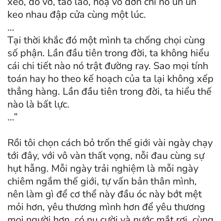
xẻo, đổ vỡ, tào lao, hoạ vô đơn chí nó ùn ùn
keo nhau đập cửa cùng một lúc.
…
Tại thời khắc đó một mình ta chống chọi cùng
số phận. Lần đầu tiên trong đời, ta không hiểu
cái chi tiết nào nó trật đường ray. Sao mọi tính
toán hay ho theo kế hoạch của ta lại không xếp
thẳng hàng. Lần đầu tiên trong đời, ta hiểu thế
nào là bất lực.
…”
Rồi tôi chọn cách bỏ trốn thế giới vài ngày chạy
tới đây, với vô vàn thất vọng, nỗi đau cùng sự
hụt hẫng. Mỗi ngày trải nghiệm là mỗi ngày
chiêm ngắm thế giới, tự vấn bản thân mình,
nên làm gì để cơ thể này đầu óc này bớt mệt
mỏi hơn, yêu thương mình hơn để yêu thương
mọi người hơn, có nụ cười và nước mắt rơi, cùng