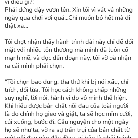
vì điều gì?!
Phải đứng dậy vươn lên. Xin lỗi vì vất vả những
ngày qua chơi vơi quá…Chỉ muốn bỏ hết mà đi
thật xa…
Tôi chợt nhận thấy hành trình dài này chỉ để đối
mặt với nhiều tổn thương mà mình đã luôn cố
mạnh mẽ, và đọc đến đoạn này, tôi vỡ oà nhận
ra cái mình phải chọn.
“Tôi chọn bao dung, tha thứ khi bị nói xấu, chỉ
trích, dối lừa. Tôi học cách không chấp những
suy nghĩ, lời nói, hành vi do vô minh thể hiện.
Khi hiểu được bản chất nỗi đau của loài người
là do chính họ gieo và giặt, ta sẽ học mỉm cười,
cúi xuống, bước đi. Cầu nguyện cho một ngày
họ sẽ như ta, vỡ ra sự trần trụi của bản chất từ
một nỗi đau nào đấy. Đau, ai bảo là phải tránh.