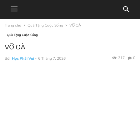
Trang chủ
Quà Tặng Cuộc Sống
VỠ OÀ
Quà Tặng Cuộc Sống
VỠ OÀ
317
0
Bởi
Học Phải Vui
-
6 Tháng 7, 2026