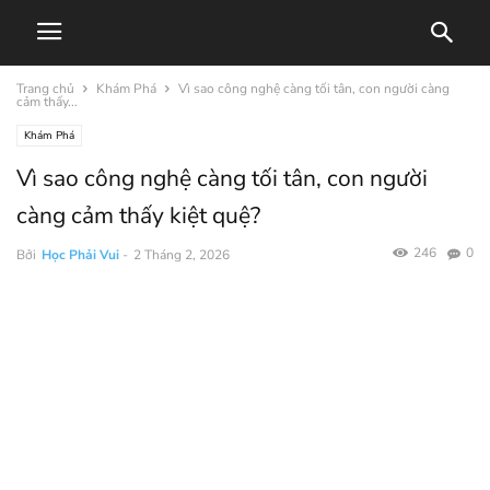
Trang chủ
Khám Phá
Vì sao công nghệ càng tối tân, con người càng
cảm thấy...
Khám Phá
Vì sao công nghệ càng tối tân, con người
càng cảm thấy kiệt quệ?
246
0
Bởi
Học Phải Vui
-
2 Tháng 2, 2026