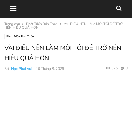
Trang chủ
Phát Triển Bản Thân
VÀI ĐIỀU NÊN LÀM MỖI TỐI ĐỂ TRỞ
NÊN HIỆU QUẢ HƠN
Phát Triển Bản Thân
VÀI ĐIỀU NÊN LÀM MỖI TỐI ĐỂ TRỞ NÊN
HIỆU QUẢ HƠN
375
0
Bởi
Học Phải Vui
-
10 Tháng 8, 2026