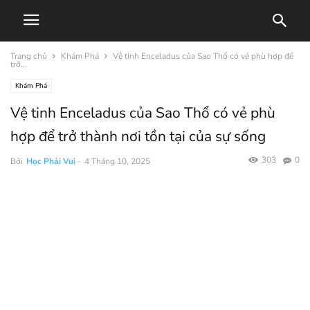
Trang chủ
Khám Phá
Vệ tinh Enceladus của Sao Thổ có vẻ phù hợp để
trở...
Khám Phá
Vệ tinh Enceladus của Sao Thổ có vẻ phù
hợp để trở thành nơi tồn tại của sự sống
303
0
Bởi
Học Phải Vui
-
4 Tháng 10, 2025