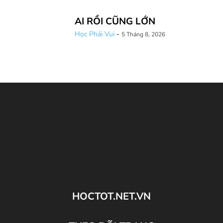
AI RỒI CŨNG LỚN
Học Phải Vui
-
5 Tháng 8, 2026
HOCTOT.NET.VN