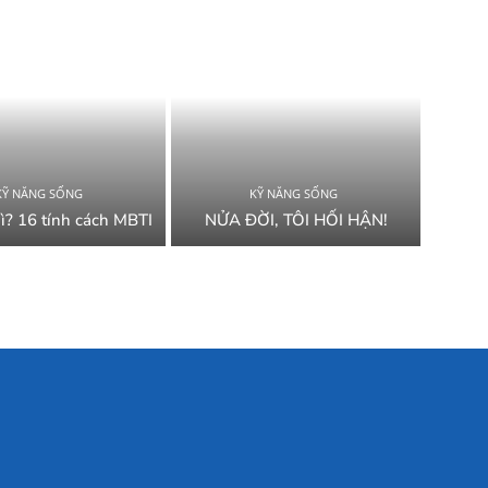
KỸ NĂNG SỐNG
KỸ NĂNG SỐNG
ì? 16 tính cách MBTI
NỬA ĐỜI, TÔI HỐI HẬN!