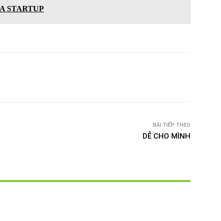
A STARTUP
witter
Pinterest
WhatsApp
Telegram
BÀI TIẾP THEO
DỄ CHO MÌNH