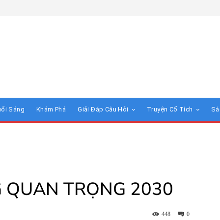
uổi Sáng
Khám Phá
Giải Đáp Câu Hỏi
Truyện Cổ Tích
Sá
 QUAN TRỌNG 2030
448
0