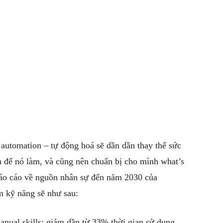
 automation – tự động hoá sẽ dần dần thay thế sức
n để nó làm, và cũng nên chuẩn bị cho mình what’s
 báo cáo về nguồn nhân sự đến năm 2030 của
 kỹ năng sẽ như sau:
nual skills: giảm dần từ 33% thời gian sử dụng