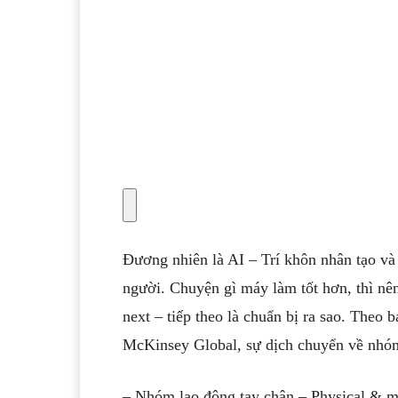
Đương nhiên là AI – Trí khôn nhân tạo và
người. Chuyện gì máy làm tốt hơn, thì nê
next – tiếp theo là chuẩn bị ra sao. Theo
McKinsey Global, sự dịch chuyển về nhóm
– Nhóm lao động tay chân – Physical & ma