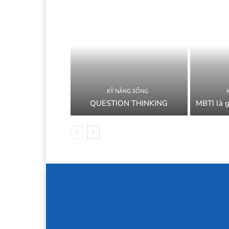
KỸ NĂNG SỐNG
QUESTION THINKING
MBTI là g