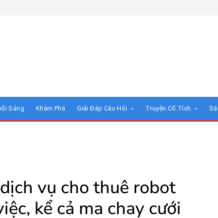
uổi Sáng
Khám Phá
Giải Đáp Câu Hỏi
Truyện Cổ Tích
Sá
dịch vụ cho thuê robot
iệc, kể cả ma chay cưới