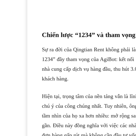
Chiến lược “1234” và tham vọng
Sự ra đời của Qingtian Rent không phải l
1234” đầy tham vọng của AgiBot: kết nối 
nhà cung cấp dịch vụ hàng đầu, thu hút 3
khách hàng.
Hiện tại, trọng tâm của nền tảng vẫn là lĩn
chú ý của công chúng nhất. Tuy nhiên, ông
tầm nhìn của họ xa hơn nhiều: mở rộng san
gần. Điều này đồng nghĩa với việc các nhà
đơn hàng gấp rút mà không cần đầu tư vốn