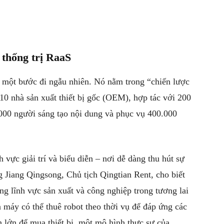
 thống trị RaaS
à một bước đi ngẫu nhiên. Nó nằm trong “chiến lược
10 nhà sản xuất thiết bị gốc (OEM), hợp tác với 200
.000 người sáng tạo nội dung và phục vụ 400.000
h vực giải trí và biểu diễn – nơi dễ dàng thu hút sự
 Jiang Qingsong, Chủ tịch Qingtian Rent, cho biết
g lĩnh vực sản xuất và công nghiệp trong tương lai
 máy có thể thuê robot theo thời vụ để đáp ứng các
 lớn để mua thiết bị, một mô hình thực sự của