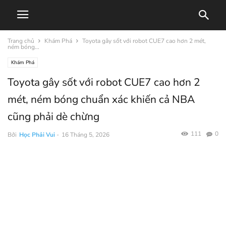
Trang chủ
Khám Phá
Toyota gây sốt với robot CUE7 cao hơn 2 mét,
ném bóng...
Khám Phá
Toyota gây sốt với robot CUE7 cao hơn 2
mét, ném bóng chuẩn xác khiến cả NBA
cũng phải dè chừng
111
0
Bởi
Học Phải Vui
-
16 Tháng 5, 2026