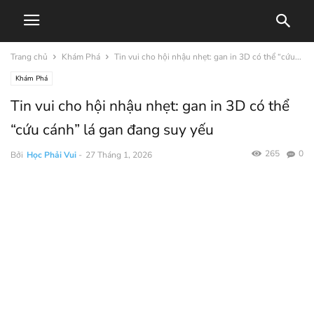
Trang chủ
Khám Phá
Tin vui cho hội nhậu nhẹt: gan in 3D có thể “cứu...
Khám Phá
Tin vui cho hội nhậu nhẹt: gan in 3D có thể
“cứu cánh” lá gan đang suy yếu
265
0
Bởi
Học Phải Vui
-
27 Tháng 1, 2026