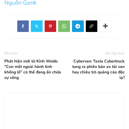
Nguồn Genk
Bài trước
Bài tiếp theo
Phát hiện mới từ Kính Webb:
Cybervan: Tesla Cybertruck
“Con mắt ngoài hành tinh
tung ra phiên bản xe tải van
khổng lồ” có thể đang ẩn chứa
hay chiêu trò quảng cáo độc
sự sống
lạ?