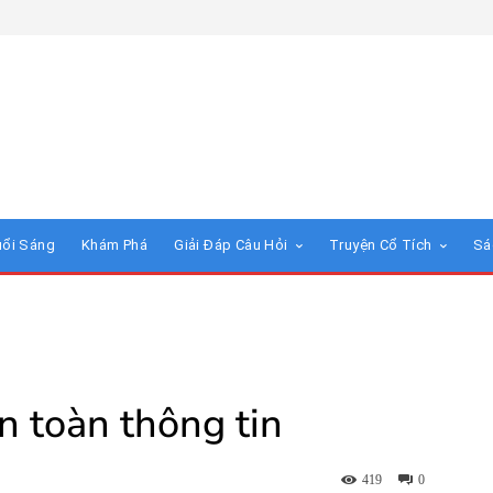
uổi Sáng
Khám Phá
Giải Đáp Câu Hỏi
Truyện Cổ Tích
Sá
n toàn thông tin
419
0