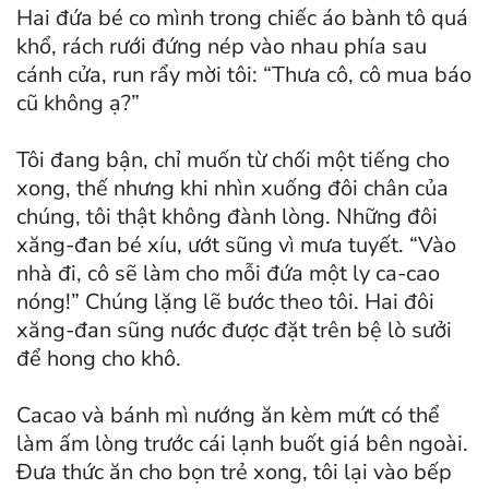
Hai đứa bé co mình trong chiếc áo bành tô quá
khổ, rách rưới đứng nép vào nhau phía sau
cánh cửa, run rẩy mời tôi: “Thưa cô, cô mua báo
cũ không ạ?”
Tôi đang bận, chỉ muốn từ chối một tiếng cho
xong, thế nhưng khi nhìn xuống đôi chân của
chúng, tôi thật không đành lòng. Những đôi
xăng-đan bé xíu, ướt sũng vì mưa tuyết. “Vào
nhà đi, cô sẽ làm cho mỗi đứa một ly ca-cao
nóng!” Chúng lặng lẽ bước theo tôi. Hai đôi
xăng-đan sũng nước được đặt trên bệ lò sưởi
để hong cho khô.
Cacao và bánh mì nướng ăn kèm mứt có thể
làm ấm lòng trước cái lạnh buốt giá bên ngoài.
Đưa thức ăn cho bọn trẻ xong, tôi lại vào bếp