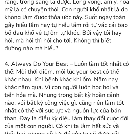
ràng, trong sáng là được. Lòng vòng, ám ý, hoa
mỹ là có chuyện thôi. Con người khổ nhất là do
không làm được thỏa ước này. Suốt ngày toàn
gây hiểu lầm hay tự hiểu lầm rồi tự vác cái bao
bố đau khổ về tự ôm tự khóc. Bởi vậy tôi hay
hỏi, mà hỏi thì hỏi cho tới. Không thì biết
đường nào mà hiểu?
4. Always Do Your Best – Luôn làm tốt nhất có
thể: Mỗi thời điểm, mỗi lúc your best có thể
khác nhau. Khi bệnh khác khi ốm. Năm nay
khác năm qua. Vì con người luôn học hỏi và
tiến hóa mà. Nhưng trong bất kỳ hoàn cảnh
nào, với bất kỳ công việc gì, cũng nên làm tốt
nhất có thể với sức lực và nguồn lực của bản
thân. Đây là điều kỳ diệu làm thay đổi cuộc đời
của một con người. Có khi ta làm hết sức và
thất bại, nhưng nỗ lực đó của ta sẽ được rất