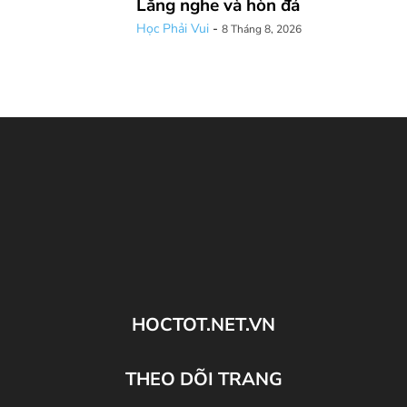
Lắng nghe và hòn đá
Học Phải Vui
-
8 Tháng 8, 2026
HOCTOT.NET.VN
THEO DÕI TRANG