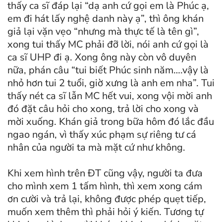
thấy ca sĩ đáp lại “dạ anh cứ gọi em là Phúc ạ,
em đi hát lấy nghệ danh này ạ”, thì ông khán
giả lại vặn vẹo “nhưng mà thực tế là tên gì”,
xong tui thấy MC phải đỡ lời, nói anh cứ gọi là
ca sĩ UHP đi ạ. Xong ông này còn vô duyên
nữa, phán câu “tui biết Phúc sinh năm….vậy là
nhỏ hơn tui 2 tuổi, giờ xưng là anh em nha”. Tui
thấy nét ca sĩ lẫn MC hết vui, xong vội mời anh
đó đặt câu hỏi cho xong, trả lời cho xong và
mời xuống. Khán giả trong bữa hôm đó lắc đầu
ngao ngán, vì thấy xúc phạm sự riêng tư cá
nhân của người ta mà mặt cứ như không.
Khi xem hình trên ĐT cũng vậy, người ta đưa
cho mình xem 1 tấm hình, thì xem xong cám
ơn cười và trả lại, không được phép quẹt tiếp,
muốn xem thêm thì phải hỏi ý kiến. Tương tự