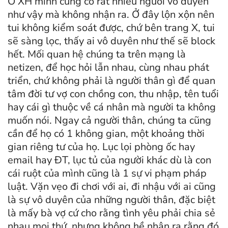
Ở XH mình cũng có rất nhiều người vô duyên
như vậy mà không nhận ra. Ở đây lộn xộn nên
tui không kiểm soát được, chứ bên trang X, tui
sẽ sàng lọc, thấy ai vô duyên như thế sẽ block
hết. Mối quan hệ chúng ta trên mạng là
netizen, để học hỏi lẫn nhau, cùng nhau phát
triển, chứ không phải là người thân gì để quan
tâm đời tư vợ con chồng con, thu nhập, tên tuổi
hay cái gì thuộc về cá nhân mà người ta không
muốn nói. Ngay cả người thân, chúng ta cũng
cần để họ có 1 không gian, một khoảng thời
gian riêng tư của họ. Lục lọi phòng ốc hay
email hay ĐT, lục tủ của người khác dù là con
cái ruột của mình cũng là 1 sự vi phạm pháp
luật. Vặn vẹo đi chơi với ai, đi nhậu với ai cũng
là sự vô duyên của những người thân, đặc biệt
là mấy bà vợ cứ cho rằng tình yêu phải chia sẻ
nhau mọi thứ, nhưng không hề nhận ra rằng đó