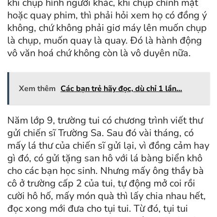
khi chụp hình người khác, khi chụp chính mặt
hoặc quay phim, thì phải hỏi xem họ có đồng ý
không, chứ không phải giơ máy lên muốn chụp
là chụp, muốn quay là quay. Đó là hành động
vô văn hoá chứ không còn là vô duyên nữa.
Xem thêm
Các bạn trẻ hãy đọc, dù chỉ 1 lần…
Năm lớp 9, trường tui có chương trình viết thư
gửi chiến sĩ Trường Sa. Sau đó vài tháng, có
mấy lá thư của chiến sĩ gửi lại, vì đồng cảm hay
gì đó, có gửi tặng san hô với lá bàng biển khô
cho các bạn học sinh. Nhưng mấy ông thầy bà
cô ở trường cấp 2 của tui, tự động mở coi rồi
cười hô hố, mấy món quà thì lấy chia nhau hết,
đọc xong mới đưa cho tụi tui. Từ đó, tụi tui