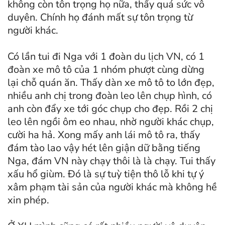
không còn tôn trọng họ nữa, thấy quá sức vô
duyên. Chính họ đánh mất sự tôn trọng từ
người khác.
Có lần tui đi Nga với 1 đoàn du lịch VN, có 1
đoàn xe mô tô của 1 nhóm phượt cùng dừng
lại chỗ quán ăn. Thấy dàn xe mô tô to lớn đẹp,
nhiều anh chị trong đoàn leo lên chụp hình, có
anh còn đẩy xe tới góc chụp cho đẹp. Rồi 2 chị
leo lên ngồi ôm eo nhau, nhờ người khác chụp,
cười ha hả. Xong mấy anh lái mô tô ra, thấy
đám tào lao vậy hét lên giận dữ bằng tiếng
Nga, đám VN này chạy thôi là là chạy. Tui thấy
xấu hổ giùm. Đó là sự tuỳ tiện thô lỗ khi tự ý
xâm phạm tài sản của người khác mà không hề
xin phép.