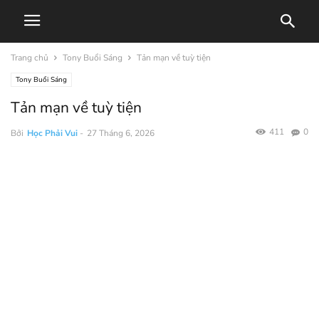
Trang chủ
Tony Buổi Sáng
Tản mạn về tuỳ tiện
Tony Buổi Sáng
Tản mạn về tuỳ tiện
411
0
Bởi
Học Phải Vui
-
27 Tháng 6, 2026